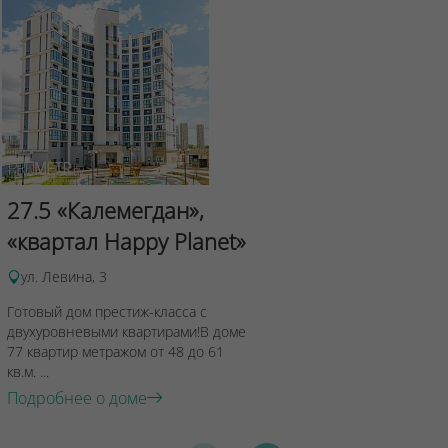
Сад Эрмит
27.5 «Калемегдан»,
ул.Лученка,4
«квартал Happy Planet»
Подробнее о 
ул. Левина, 3
Готовый дом престиж-класса с
двухуровневыми квартирами!В доме
77 квартир метражом от 48 до 61
кв.м. ...
Подробнее о доме