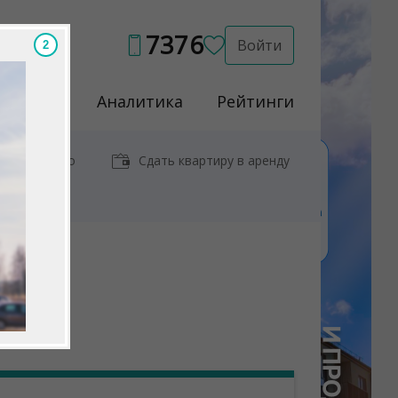
7376
Войти
Услуги
Аналитика
Рейтинги
иры у метро
Сдать квартиру в аренду