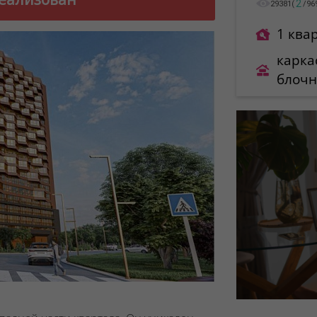
2
29381
(
/
96
1 ква
карка
блоч