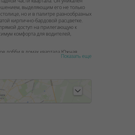
падной части квартала. Он уникален
ешением, выделяющим его не только
столице, но и в палитре разнообразных
огатой кирпично-бардовой расцветке.
 прямой доступ на прилегающую к
симум комфорта для водителей,
ое лобби в домах квартала Южная
Показать еще
цепцию комплекса и квартала,
ого города. Зона ожидания,
о же, много естественного света.
зовой, пассажирский и панорамный.
ся крупнейший ТРЦ Avia Mall,
я третьей линии метро Аэродромная.
, лицензия №02240/129 от 06.09.06г.
/3, от 17.05.2022