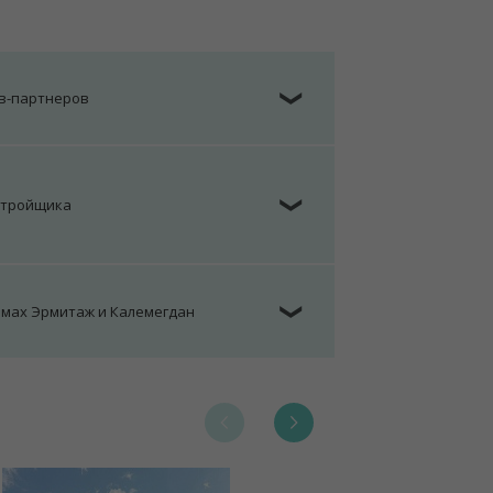
ов-партнеров
❯
стройщика
❯
омах Эрмитаж и Калемегдан
❯