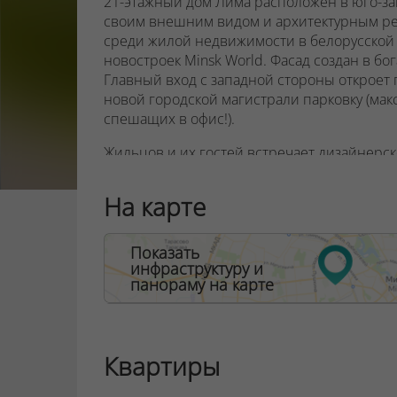
21-этажный дом Лима расположен в юго-за
своим внешним видом и архитектурным р
среди жилой недвижимости в белорусской 
новостроек Minsk World. Фасад создан в б
Главный вход с западной стороны откроет
новой городской магистрали парковку (мак
спешащих в офис!).
Жильцов и их гостей встречает дизайнерск
Америка. Каждый вестибюль дополняет кон
перенося жителей в атмосферу того или ин
На карте
пеленальные столики, букшеринг и, конечн
Обслуживать жителей будут три лифта: гру
Показать
Рядом с кварталом «Южная Америка» строит
инфраструктуру и
Международный финансовый центр, станци
панораму на карте
ООО "Твоя столицаконсалт", УНП 190285638
Договор на оказание риэлтерских услуг № 15
Квартиры