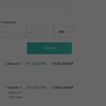
Стоимость
BYN
2 этаж из
10
511 229.0 BYN
4 528.0 BYN/м²
1 этаж из
16
319 139.0 BYN
6 044.0 BYN/м²
каркасно-
блочный