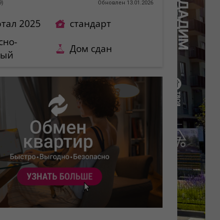
9
)
Обновлен 13.01.2026
ртал 2025
стандарт
сно-
Дом сдан
ный