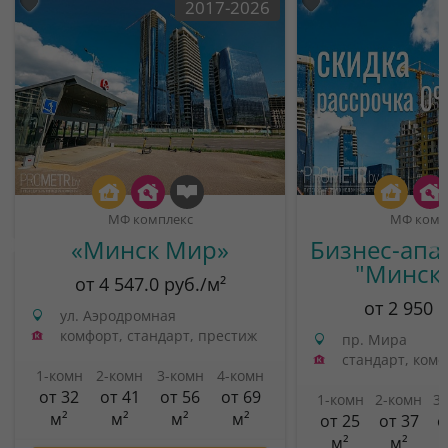
2017-2026
МФ комплекс
МФ комп
«Минск Мир»
Бизнес-апа
"Минск
от 4 547.0 руб./м²
от 2 950 
ул. Аэродромная
комфорт, стандарт, престиж
пр. Мира
стандарт, ком
1-комн
2-комн
3-комн
4-комн
от 32
от 41
от 56
от 69
1-комн
2-комн
3
м²
м²
м²
м²
от 25
от 37
о
м²
м²