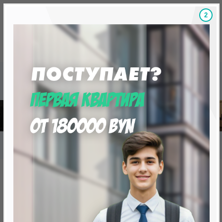
1
Скидки на новостройки, бонусы
Готовые новост
Главная
База новостроек Минска
«Минск Мир»
20.11 «Вальс», квартал «Мировых танцев»
20.11 «Вальс», квартал
«Мировых танцев»
от 0 BYN (0 USD)