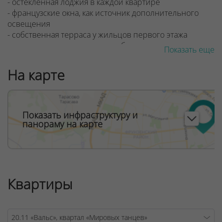
- остеклённая лоджия в каждой квартире
- французские окна, как источник дополнительного
освещения
- собственная терраса у жильцов первого этажа
- консьерж и система видеонаблюдения
Показать еще
ООО "Твоя столицаконсалт", УНП 190285638, лицензия
На карте
№02240/129 от 06.09.06г.
Договор на оказание риэлтерских услуг № 447/6, от
04.09.2025
Показать инфраструктуру и
панораму на карте
Квартиры