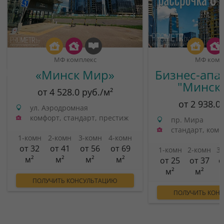
МФ комплекс
МФ комп
«Минск Мир»
Бизнес-апа
"Минск
от 4 528.0 руб./м²
от 2 938.0
ул. Аэродромная
комфорт, стандарт, престиж
пр. Мира
стандарт, ком
1-комн
2-комн
3-комн
4-комн
от 32
от 41
от 56
от 69
1-комн
2-комн
3
м²
м²
м²
м²
от 25
от 37
о
м²
м²
ПОЛУЧИТЬ КОНСУЛЬТАЦИЮ
ПОЛУЧИТЬ КОН