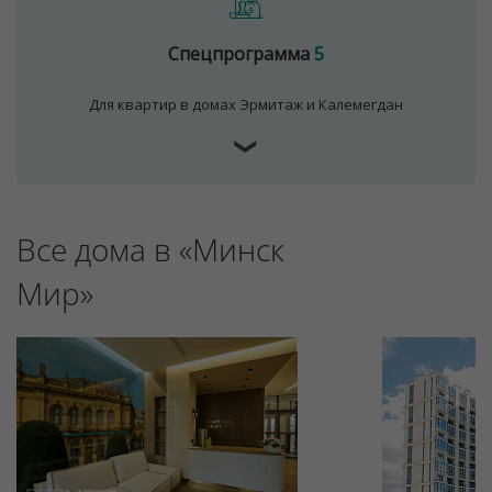
Спецпрограмма
5
Для квартир в домах Эрмитаж и Калемегдан
❯
Для обеспечения удобства пользователей сайта
Все дома в «Минск
используются cookies
Мир»
Принять
Отклонить