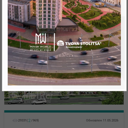
метро «Ковальская Слобода», 566 м
2
29331
(
/
969
)
Обновлен 11.05.2026