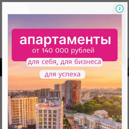
1
Скидки на новостройки, бонусы
Готовые новост
Главная
База новостроек Минска
«Минск Мир»
25.9 "Мумбаи", квартал "Азия"
25.9 "Мумбаи", квартал "Азия"
нет в продаже
Минск, Октябрьский, ул. Брилевская