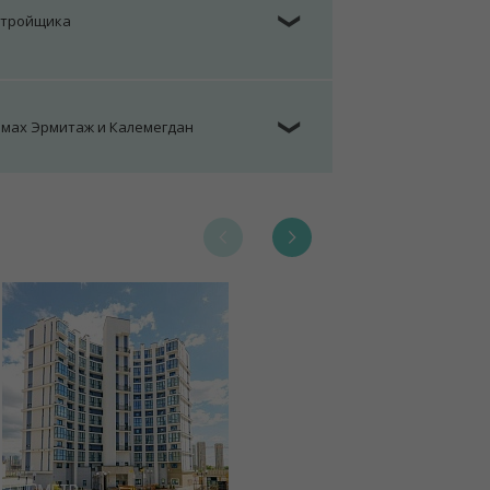
стройщика
❯
омах Эрмитаж и Калемегдан
❯