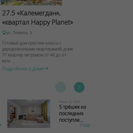
Сад Эрмит
27.5 «Калемегдан»,
ул.Лученка,4
«квартал Happy Planet»
Подробнее о 
ул. Левина, 3
Готовый дом престиж-класса с
двухуровневыми квартирами!В доме
77 квартир метражом от 48 до 61
кв.м. ...
Подробнее о доме
Июнь 22, 2026
5 трёшек из
последних
поступле...
Подробнее