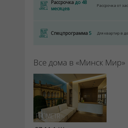
Рассрочка
до 48
Рассрочка от за
месяцев
Спецпрограмма
5
Для квартир в д
Все дома в «Минск Мир»