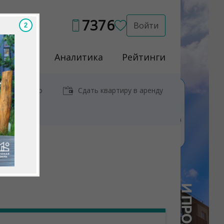
7376
Войти
Услуги
Аналитика
Рейтинги
иры у метро
Сдать квартиру в аренду