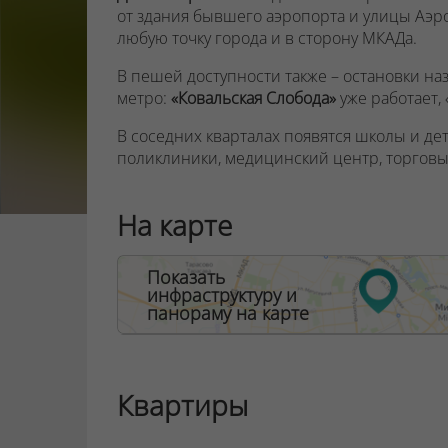
от здания бывшего аэропорта и улицы Аэр
любую точку города и в сторону МКАДа.
В пешей доступности также – остановки на
метро:
«Ковальская Слобода»
уже работает,
В соседних кварталах появятся школы и дет
поликлиники, медицинский центр, торговы
МФЦ. Через дорогу от квартала «Африка» 
фонтанами, игровыми и спортивными площ
На карте
домашних животных.
Новостройка «Найроби» возвышается на 18
Показать
м²,
высота потолков
– 2,7 м.
Вам не придётс
инфраструктуру и
комфортом. Здесь есть всё! Панорамные ок
панораму на карте
комфортные лифты, один из которых – пан
со стойкой консьержа, зоной отдыха и сан
ООО "Твоя столицаконсалт", УНП 190285638
Квартиры
Договор на оказание риэлтерских услуг № 44