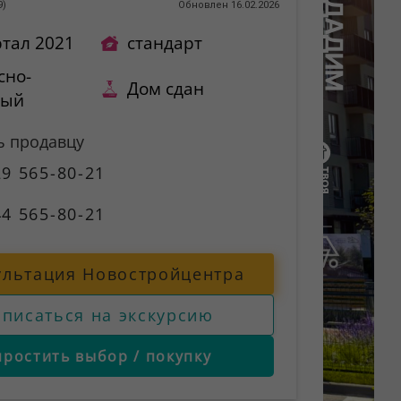
9
)
Обновлен 16.02.2026
ртал 2021
стандарт
сно-
Дом сдан
ный
ь продавцу
9 565-80-21
4 565-80-21
ультация Новостройцентра
аписаться на экскурсию
простить выбор / покупку