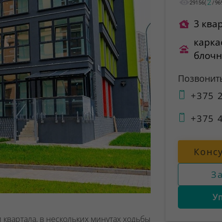
2
29156
(
/
96
3 ква
карка
блоч
Позвонит
+375 2
+375 4
Конс
З
У
 квартала, в нескольких минутах ходьбы