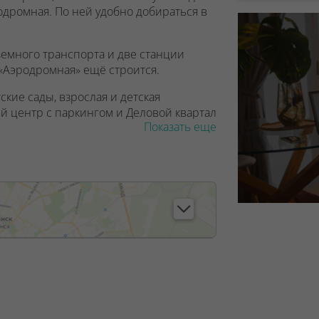
одромная. По ней удобно добираться в
земного транспорта и две станции
 «Аэродромная» ещё строится.
ские сады, взрослая и детская
й центр с паркингом и Деловой квартал
Показать еще
запроектирован шикарный парк с
адками, зонами отдыха и выгула
 этажей
. Площадь квартир – о
т 30 до 65
я выбирать между красотой и
на, свободные планировки,
орамный, а также дизайнерские лобби
итарной комнатой.
, лицензия №02240/129 от 06.09.06г.
7/6, от 04.09.2025