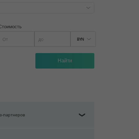
Стоимость
BYN
ов-партнеров
❯