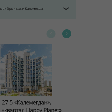
омах Эрмитаж и Калемегдан
❯
Сад Эрмит
27.5 «Калемегдан»,
ул.Лученка,4
«квартал Happy Planet»
Подробнее о 