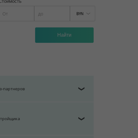
Стоимость
BYN
ов-партнеров
❯
стройщика
❯