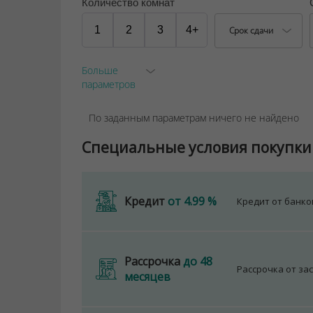
Количество комнат
1
2
3
4+
Срок сдачи
Больше
параметров
По заданным параметрам ничего не найдено
Специальные условия покупки
Кредит
от 4.99 %
Кредит от банк
Рассрочка
до 48
Рассрочка от за
месяцев