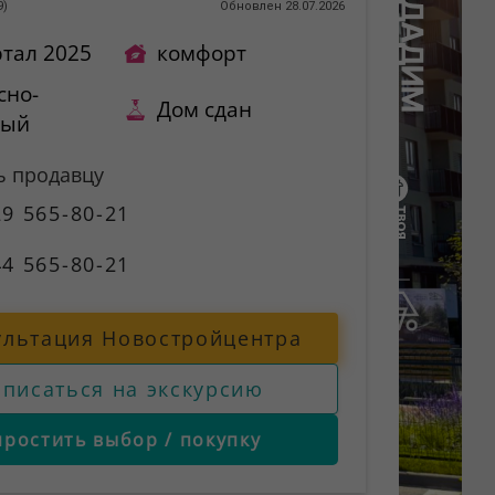
9
)
Обновлен 28.07.2026
ртал 2025
комфорт
сно-
Дом сдан
ный
ь продавцу
9 565-80-21
4 565-80-21
ультация Новостройцентра
аписаться на экскурсию
простить выбор / покупку