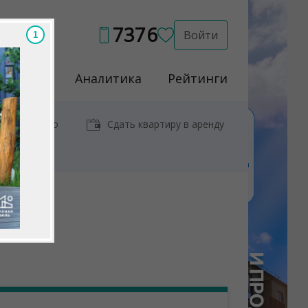
7376
Войти
Услуги
Аналитика
Рейтинги
иры у метро
Сдать квартиру в аренду