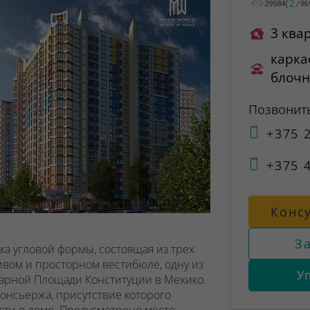
2
29584
(
/
96
3 ква
карка
блоч
Позвонит
+375 2
+375 4
Конс
З
ка угловой формы, состоящая из трех
ивом и просторном вестибюле, одну из
У
дарной Площади Конституции в Мехико.
консьержа, присутствие которого