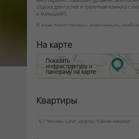
многократно повышает уровень безопаснос
отдыха для гостей и туалетная комната с 
и малышей!).
В доме представлены апартаменты свободн
уникальный шанс при любом метраже созда
необходимо, а также стать владельцем ж
На карте
интерьером, реализованным по смелому д
ООО "Твоя столицаконсалт", УНП 190285638
Показать
инфраструктуру и
Договор на оказание риэлтерских услуг № 44
панораму на карте
Квартиры