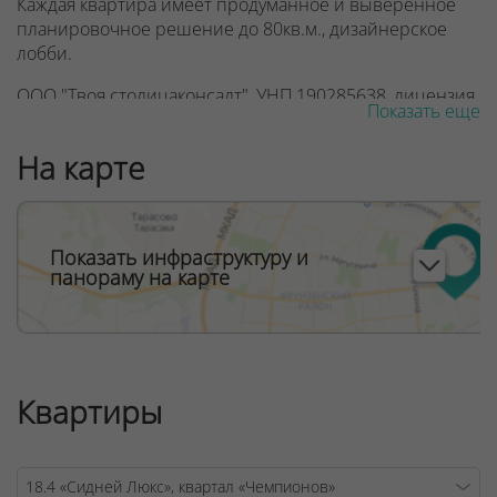
Каждая квартира имеет продуманное и выверенное
планировочное решение до 80кв.м., дизайнерское
лобби.
ООО "Твоя столицаконсалт", УНП 190285638, лицензия
Показать еще
№02240/129 от 06.09.06г.
На карте
Договор на оказание риэлтерских услуг № 447/6, от
04.09.2025
Показать инфраструктуру и
панораму на карте
Квартиры