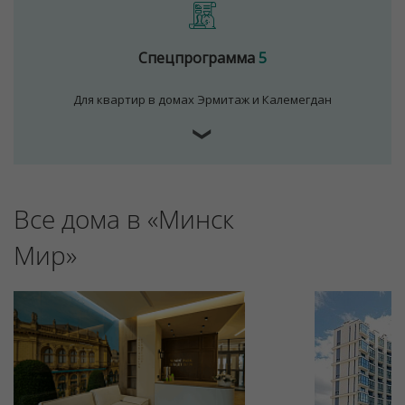
Спецпрограмма
5
Для квартир в домах Эрмитаж и Калемегдан
❯
Все дома в «Минск
Для обеспечения удобства пользователей сайта
используются cookies
Мир»
Принять
Отклонить