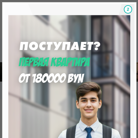
1
Скидки на новостройки, бонусы
Готовые новост
Главная
База новостроек Минска
«Минск Мир»
18.4 «Сидней Люкс», квартал «Чемпионов»
18.4 «Сидней Люкс», квартал
«Чемпионов»
нет в продаже