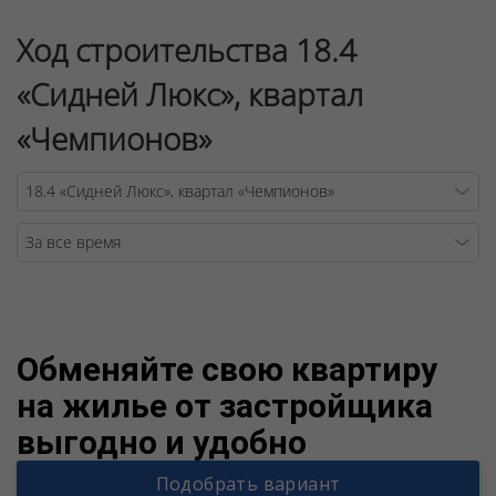
Ход строительства 18.4
«Сидней Люкс», квартал
«Чемпионов»
Warning
/v
Обменяйте свою квартиру
на жилье от застройщика
выгодно и удобно
Подобрать вариант