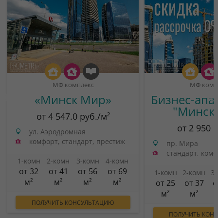
МФ комплекс
МФ комп
«Минск Мир»
Бизнес-апа
"Минск
от 4 547.0 руб./м²
от 2 950 
ул. Аэродромная
комфорт, стандарт, престиж
пр. Мира
стандарт, ком
1-комн
2-комн
3-комн
4-комн
от 32
от 41
от 56
от 69
1-комн
2-комн
3
м²
м²
м²
м²
от 25
от 37
о
м²
м²
ПОЛУЧИТЬ КОНСУЛЬТАЦИЮ
ПОЛУЧИТЬ КОН