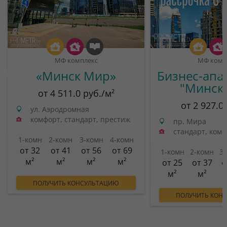
МФ комплекс
МФ комп
«Минск Мир»
Бизнес-апа
"Минск
от 4 511.0 руб./м²
от 2 927.0
ул. Аэродромная
комфорт, стандарт, престиж
пр. Мира
стандарт, ком
1-комн
2-комн
3-комн
4-комн
от 32
от 41
от 56
от 69
1-комн
2-комн
3
м²
м²
м²
м²
от 25
от 37
о
м²
м²
ПОЛУЧИТЬ КОНСУЛЬТАЦИЮ
ПОЛУЧИТЬ КОН