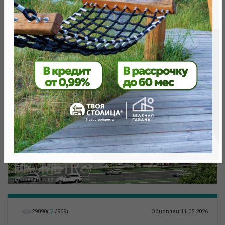
метро «Ковальская Слобода», 566 м
2
29090
(
/
969
)
Обновлен 11.05.2026