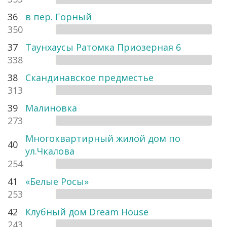
36
в пер. Горный
350
37
Таунхаусы Ратомка Приозерная 6
338
38
Скандинавское предместье
313
39
Малиновка
273
Многоквартирный жилой дом по
40
ул.Чкалова
254
41
«Белые Росы»
253
42
Клубный дом Dream House
243