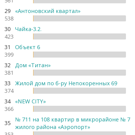
561
29
«Антоновский квартал»
538
30
Чайка-3.2.
423
31
Объект 6
399
32
Дом «Титан»
381
33
Жилой дом по б-ру Непокоренных 69
374
34
«NEW CITY»
366
№ 711 на 108 квартир в микрорайоне № 7
35
жилого района «Аэропорт»
353