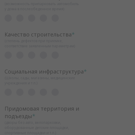
(возможность припарковать автомобиль
у дома в послеобеденное время)
Качество строительства
*
(степень дефектов при приемке,
соответствие заявленным параметрам)
Социальная инфраструктура
*
(Школы, сады, магазины, медицинские
учреждения и т.п.)
Придомовая территория и
подъезды
*
(дворы без авто, велопарковки,
оборудованные детские площадки,
спортивные площадки и т.п.)