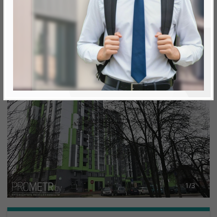
Минск, Ленинский, ул.Стрелковая - Рыбалко -
Станиславского
метро «Пролетарская», 500 м
1
/
3