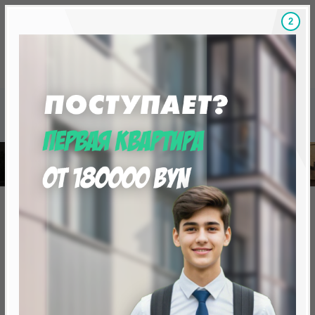
1
Скидки на новостройки, бонусы
Готовые новост
Главная
База новостроек Минска
«Антоновский квартал»
Жилой комплекс «Антоновский
квартал»
от 252 778.0 BYN