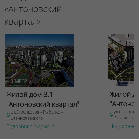
«Антоновский
квартал»
Жилой до
Жилой дом 3.1
"Антонов
"Антоновский квартал"
ул.Стрелков
ул.Стрелковая - Рыбалко -
Станиславс
Станиславского
Подробнее 
Подробнее о доме