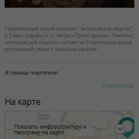
Современный жилой комплекс "Антоновский квартал"
в 5 мин. ходьбы от ст. метро «Пролетарская». Комплекс
«Антоновский квартал» состоит из 9 панельных домов
улучшенной серии с закрытым двором.
............................................................................................................
В помощь покупателю:
узнайте,
как продать свою квартиру дороже
для
Показать еще
покупки новостройки взамен.
На карте
БЕСПЛАТНЫЕ КОНСУЛЬТАЦИИ ПО ПРОДАЖЕ
............................................................................................................
Показать инфраструктуру и
панораму на карте