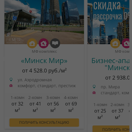
МФ комплекс
МФ комп
«Минск Мир»
Бизнес-апа
"Минск
от 4 528.0 руб./м²
от 2 938.0
ул. Аэродромная
комфорт, стандарт, престиж
пр. Мира
стандарт, ком
1-комн
2-комн
3-комн
4-комн
от 32
от 41
от 56
от 69
1-комн
2-комн
3
м²
м²
м²
м²
от 25
от 37
о
м²
м²
ПОЛУЧИТЬ КОНСУЛЬТАЦИЮ
ПОЛУЧИТЬ КОН