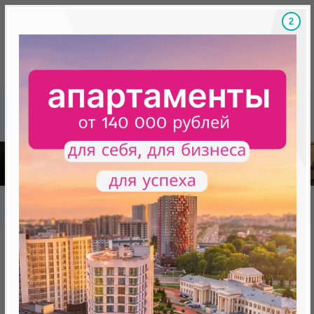
1
Скидки на новостройки, бонусы
Готовые новост
Главная
База новостроек Минска
«Антоновский квартал»
Жилой дом 3.2 "Антоновский квартал"
Жилой дом 3.2 "Антоновский
квартал"
нет в продаже