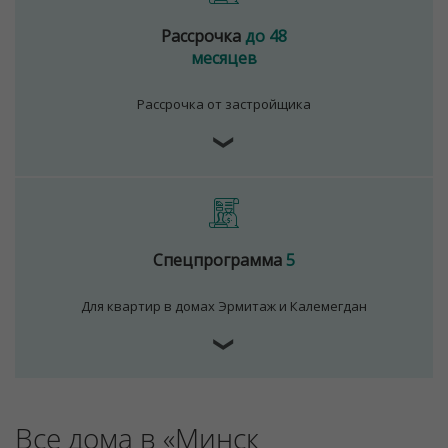
Рассрочка
до 48
месяцев
Рассрочка от застройщика
❯
Спецпрограмма
5
Для квартир в домах Эрмитаж и Калемегдан
Для обеспечения удобства пользователей сайта
используются cookies
❯
Принять
Отклонить
Все дома в «Минск