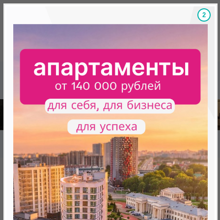
1
Скидки на новостройки, бонусы
Готовые новост
Главная
База новостроек Минска
«Минск Мир»
19.6 "Котор", квартал "Южная Европа"
19.6 "Котор", квартал "Южная
Европа"
нет в продаже