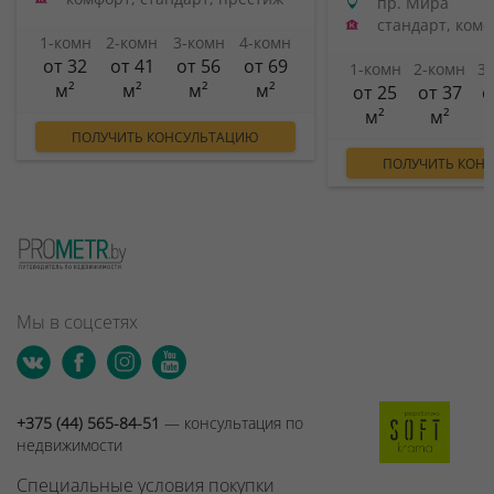
пр. Мира
стандарт, ком
1-комн
2-комн
3-комн
4-комн
от 32
от 41
от 56
от 69
1-комн
2-комн
3
м²
м²
м²
м²
от 25
от 37
о
м²
м²
ПОЛУЧИТЬ КОНСУЛЬТАЦИЮ
ПОЛУЧИТЬ КОН
Мы в соцсетях
+375 (44) 565-84-51
— консультация по
недвижимости
Специальные условия покупки