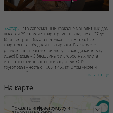
«Котор»
- это современный каркасно-монолитный дом
высотой 25 этажей с квартирами площадью от 27 до
65 кв. метров. Высота потолков – 2,7 метра.
Все
квартиры – свободной планировки. Вы сможете
реализовать практически любую свою дизайнерскую
идею!
В доме – 3 бесшумных и скоростных лифта
известного мирового производителя OTIS
грузоподъемностью 1000 и 450 кг. В том числе и
панорамный!
Большие окна от потолка до пола,
Показать еще
остекленные лоджии и балконы. Солнца и света в
квартирах будет много! Кстати, для безопасности и
На карте
удобства жильцов нижняя часть окна высотой 1,1
метра от пола будет глухой с заполнением
триплексом. Ограждения нижних частей лоджий –
металлические со вставками из листов
Показать инфраструктуру и
перфорированного металла.
Дизайнерское
панораму на карте