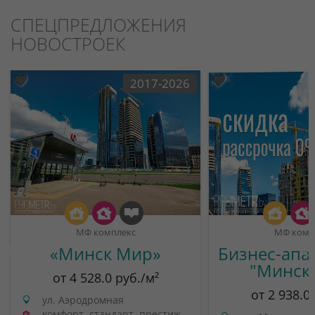
СПЕЦПРЕДЛОЖЕНИЯ
НОВОСТРОЕК
2017-2026
МФ комплекс
МФ комп
«Минск Мир»
Бизнес-апа
"Минск
от 4 528.0 руб./м²
от 2 938.0
ул. Аэродромная
комфорт, стандарт, престиж