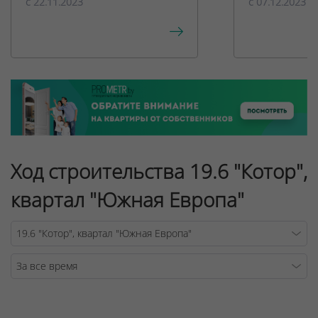
c 22.11.2023
c 07.12.2023
Ход строительства 19.6 "Котор",
квартал "Южная Европа"
Warning
/v