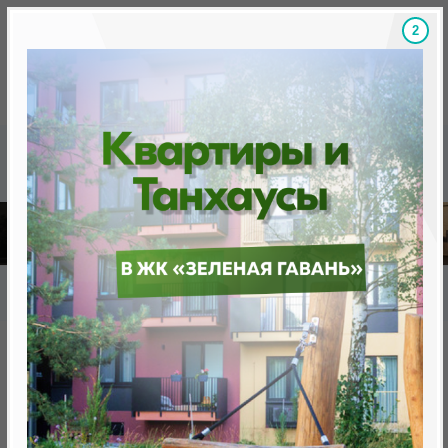
1
Скидки на новостройки, бонусы
Готовые новост
Главная
База новостроек Минска
«Минск Мир»
2.1 «Эмиратс Волна»
2.1 «Эмиратс Волна»
от 0 BYN (0 USD)
Минск, Октябрьский, просп. Мира