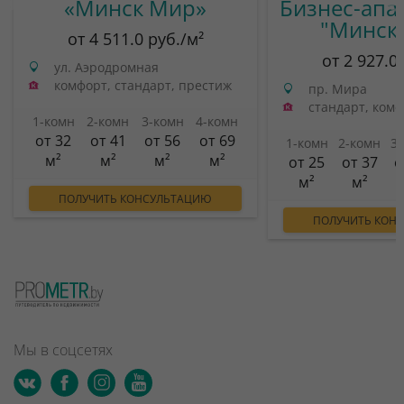
«Минск Мир»
Бизнес-апа
"Минск
от 4 511.0 руб./м²
от 2 927.0
ул. Аэродромная
комфорт, стандарт, престиж
пр. Мира
стандарт, ком
1-комн
2-комн
3-комн
4-комн
от 32
от 41
от 56
от 69
1-комн
2-комн
3
м²
м²
м²
м²
от 25
от 37
о
м²
м²
ПОЛУЧИТЬ КОНСУЛЬТАЦИЮ
ПОЛУЧИТЬ КОН
Мы в соцсетях