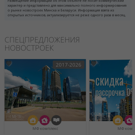
Размещение информации об этом объекте не носит коммерческий
характер и представлено для максимально полного информирования
о рынке новостроек Минска и Беларуси. Информация взята из
открытых источников, актуализируется не реже одного раза в месяц.
СПЕЦПРЕДЛОЖЕНИЯ
НОВОСТРОЕК
2017-2026
МФ комплекс
МФ комп