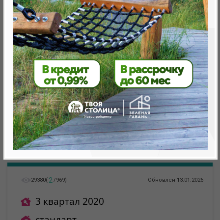
метро «Ковальская Слобода», 566 м
2
29380
(
/
969
)
Обновлен 13.01.2026
3 квартал 2020
стандарт