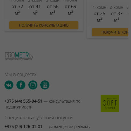
1-комн
2-комн
3-комн
4-комн
от 32
от 41
от 56
от 69
1-комн
2-комн
3
м²
м²
м²
м²
от 25
от 37
о
м²
м²
ПОЛУЧИТЬ КОНСУЛЬТАЦИЮ
ПОЛУЧИТЬ КОН
Мы в соцсетях
+375 (44) 565-84-51
— консультация по
недвижимости
Специальные условия покупки
+375 (29) 126-01-01
— размещение рекламы