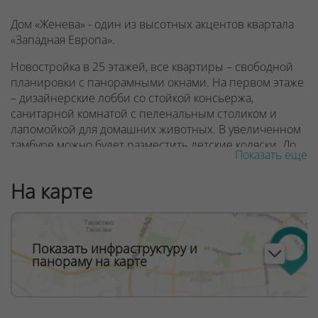
Дом «Женева» - один из высотных акцентов квартала
«Западная Европа».
Новостройка в 25 этажей, все квартиры – свободной
планировки с панорамными окнами. На первом этаже
– дизайнерские лобби со стойкой консьержа,
санитарной комнатой с пеленальным столиком и
лапомойкой для домашних животных. В увеличенном
тамбуре можно будет разместить детские коляски. До
Показать еще
квартир жителей доставят 3 скоростных лифта, один
из которых – панорамный.
На карте
В квартале «Западная Европа» в будущем появятся
детский сад и поликлиника, запроектированы
спортивные и десткие игровые площадки. Дом
Показать инфраструктуру и
Женева находится в шаговой доступности от
панораму на карте
строящейся станции метро Аэродромная и торгово-
развлекательного комплекса Avia mall.