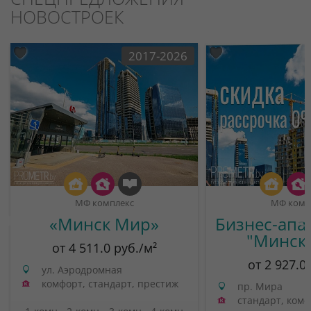
НОВОСТРОЕК
2017-2026
МФ комплекс
МФ комп
«Минск Мир»
Бизнес-апа
"Минск
от 4 511.0 руб./м²
от 2 927.0
ул. Аэродромная
комфорт, стандарт, престиж
пр. Мира
стандарт, ком