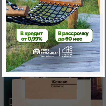
Минск, Октябрьский, ул. Жореса Алфёрова
метро «Ковальская Слобода», 566 м