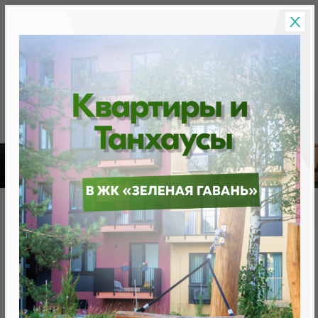
Скидки на новостройки, бонусы
Готовые новост
Главная
База новостроек Минска
«Минск Мир»
12.14 "Женева", квартал "Западная Европа"
12.14 "Женева", квартал
"Западная Европа"
нет в продаже