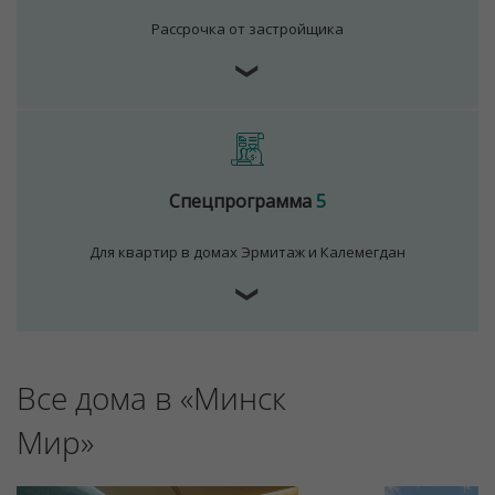
Рассрочка от застройщика
❯
Спецпрограмма
5
Для квартир в домах Эрмитаж и Калемегдан
❯
Для обеспечения удобства пользователей сайта
используются cookies
Принять
Все дома в «Минск
Отклонить
Мир»