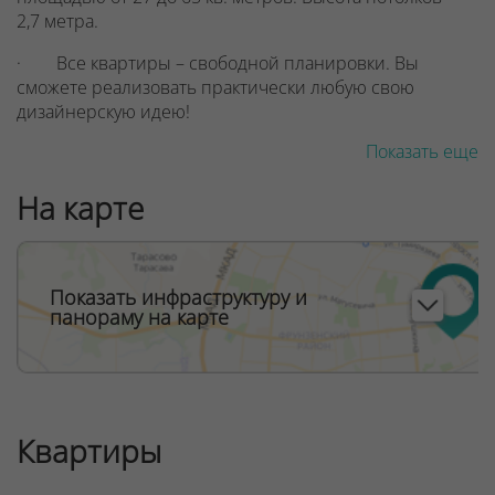
2,7 метра.
· Все квартиры – свободной планировки. Вы
сможете реализовать практически любую свою
дизайнерскую идею!
Показать еще
· В доме – 3 бесшумных и скоростных лифта
известного мирового производителя OTIS
На карте
грузоподъемностью 1000 и 450 кг. В том числе и
панорамный!
Большие окна от потолка до пола, остекленные
лоджии и балконы. Солнца и света в квартирах будет
Показать инфраструктуру и
панораму на карте
много! Кстати, для безопасности и удобства жильцов
нижняя часть окна высотой 1,1 метра от пола будет
глухой с заполнением триплексом. Ограждения
нижних частей лоджий – металлические со вставками
из листов перфорированного металла.
Квартиры
· Просторные, светлые, с потолками высотой 3,6
метра и дизайнерским оформлением – лобби