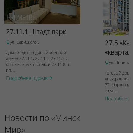
27.11.1 Штадт парк
27.5 «Ка
ул. Савицкого,9
«квартал
Дом входит в единый комплекс
домов 27.11.1, 27.11.2, 27.11.3 с
ул. Левина, 
общим гараж-стоянкой 27.11.8 по
г.п. ...
Готовый дом п
Подробнее о доме
двухуровневы
77 квартир ме
кв.м. ...
Подробнее 
Новости по «Минск
Мир»