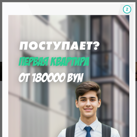
1
Скидки на новостройки, бонусы
Готовые новост
Главная
База новостроек Минска
«Минск Мир»
19.7 "Дубровник", квартал "Южная Европа"
19.7 "Дубровник", квартал
"Южная Европа"
нет в продаже