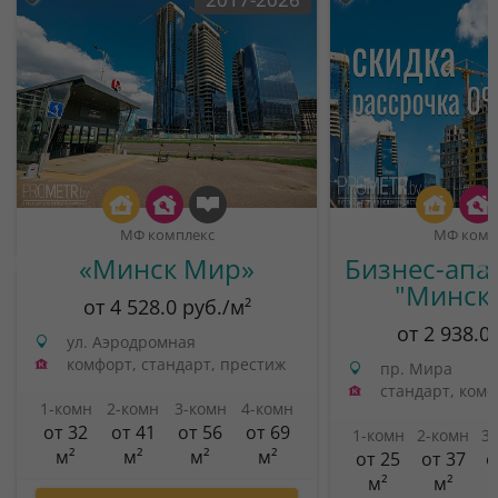
МФ комплекс
МФ комп
«Минск Мир»
Бизнес-апа
"Минск
от 4 528.0 руб./м²
от 2 938.0
ул. Аэродромная
комфорт, стандарт, престиж
пр. Мира
стандарт, ком
1-комн
2-комн
3-комн
4-комн
от 32
от 41
от 56
от 69
1-комн
2-комн
3
м²
м²
м²
м²
от 25
от 37
о
м²
м²