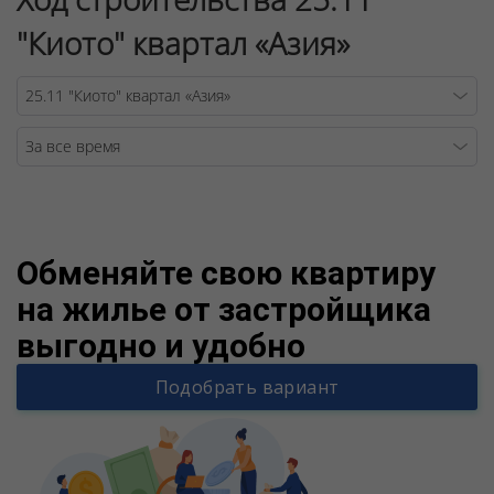
"Киото" квартал «Азия»
Warning
/v
Обменяйте свою квартиру
на жилье от застройщика
выгодно и удобно
Подобрать вариант