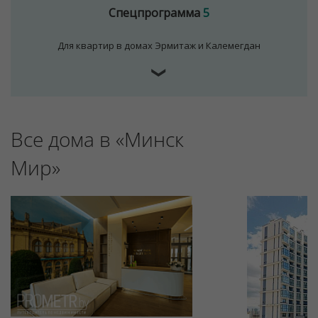
Спецпрограмма
5
Для квартир в домах Эрмитаж и Калемегдан
❯
Все дома в «Минск
Для обеспечения удобства пользователей сайта
используются cookies
Мир»
Принять
Отклонить