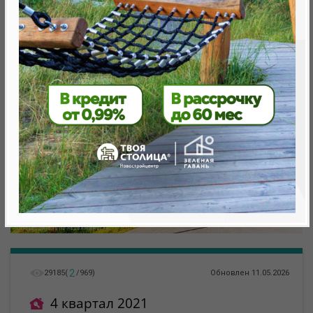
метро «Ковальская Слобода», 566 м
2
29185
(
/
969
)
Обновлен 11.05.2026
4 квартал 2021