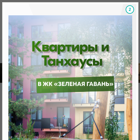
1
Скидки на новостройки, бонусы
Готовые новост
Главная
База новостроек Минска
«Минск Мир»
25.11 "Киото" квартал «Азия»
25.11 "Киото" квартал «Азия»
нет в продаже
Минск, Октябрьский, ул. Н.Теслы