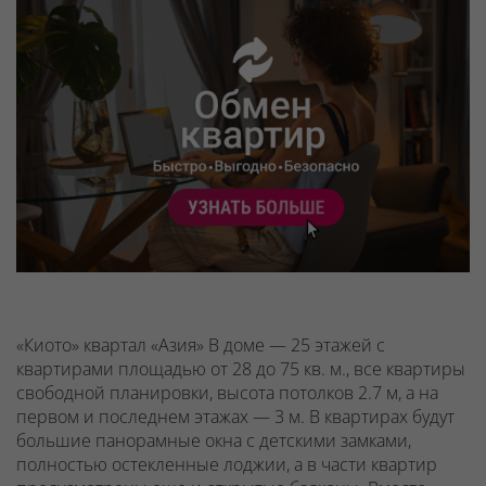
«Киото» квартал «Азия» В доме — 25 этажей с
квартирами площадью от 28 до 75 кв. м., все квартиры
свободной планировки, высота потолков 2.7 м, а на
первом и последнем этажах — 3 м. В квартирах будут
большие панорамные окна с детскими замками,
полностью остекленные лоджии, а в части квартир