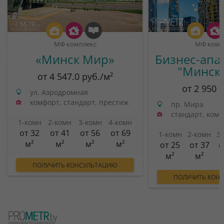
МФ комплекс
МФ комп
«Минск Мир»
Бизнес-апа
"Минск
от 4 547.0 руб./м²
от 2 950 
ул. Аэродромная
комфорт, стандарт, престиж
пр. Мира
стандарт, ком
1-комн
2-комн
3-комн
4-комн
от 32
от 41
от 56
от 69
1-комн
2-комн
3
м²
м²
м²
м²
от 25
от 37
о
м²
м²
ПОЛУЧИТЬ КОНСУЛЬТАЦИЮ
ПОЛУЧИТЬ КОН