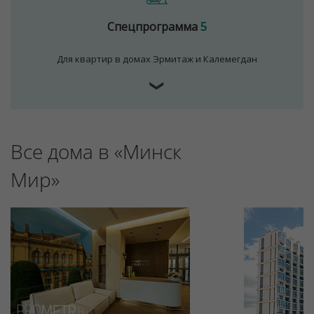
Спецпрограмма
5
Для квартир в домах Эрмитаж и Калемегдан
❯
Все дома в «Минск
Для обеспечения удобства пользователей сайта
используются cookies
Мир»
Принять
Отклонить