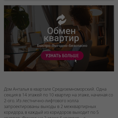
Дом Анталья в квартале Средиземноморский. Одна
секция в 14 этажей по 10 квартир на этаже, начиная со
2-ого.
Из лестнично-лифтового холла
запроектированы выходы в 2 межквартирных
коридора, в каждый из коридоров выходит по 5
квартир.
Фишки: на 2 этаже
6 квартир – с