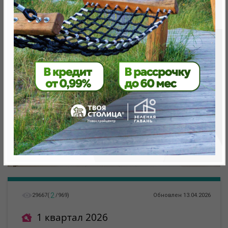
Минск, Октябрьский, ул. Жореса Алферова
метро «Ковальская Слобода», 566 м
2
29667
(
/
969
)
Обновлен 13.04.2026
1 квартал 2026