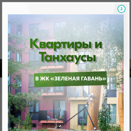
1
Скидки на новостройки, бонусы
Готовые новост
Главная
База новостроек Минска
«Минск Мир»
7.12. "Анталья", квартал "Средиземноморский"
7.12. "Анталья", квартал
"Средиземноморский"
нет в продаже