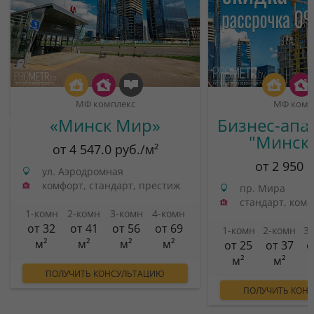
МФ комплекс
МФ комп
«Минск Мир»
Бизнес-апа
"Минск
от 4 547.0 руб./м²
от 2 950 
ул. Аэродромная
комфорт, стандарт, престиж
пр. Мира
стандарт, ком
1-комн
2-комн
3-комн
4-комн
от 32
от 41
от 56
от 69
1-комн
2-комн
3
м²
м²
м²
м²
от 25
от 37
о
м²
м²
ПОЛУЧИТЬ КОНСУЛЬТАЦИЮ
ПОЛУЧИТЬ КОН