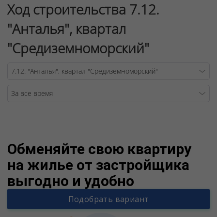
Ход строительства 7.12.
"Анталья", квартал
"Средиземноморский"
Warning
/v
Обменяйте свою квартиру
на жилье от застройщика
выгодно и удобно
Подобрать вариант