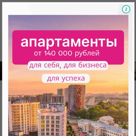
1
Скидки на новостройки, бонусы
Готовые новост
Главная
База новостроек Минска
«Минск Мир»
30.12 «Квебек», квартал "Северная Америка"
30.12 «Квебек», квартал
"Северная Америка"
нет в продаже