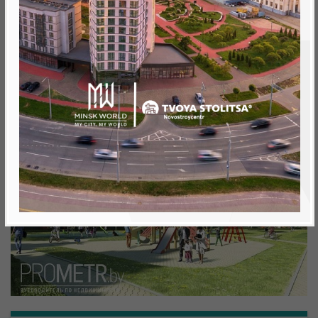
Минск, Октябрьский, ул. Кижеватова
метро «Ковальская Слобода», 566 м