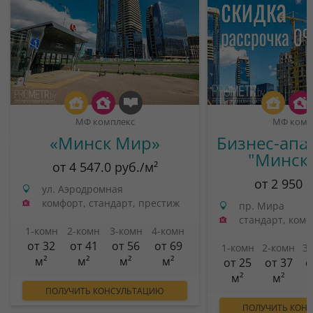
МФ комплекс
МФ комп
«Минск Мир»
Бизнес-апа
"Минск
от 4 547.0 руб./м²
от 2 950 
ул. Аэродромная
комфорт, стандарт, престиж
пр. Мира
стандарт, ком
1-комн
2-комн
3-комн
4-комн
от 32
от 41
от 56
от 69
1-комн
2-комн
3
м²
м²
м²
м²
от 25
от 37
о
м²
м²
ПОЛУЧИТЬ КОНСУЛЬТАЦИЮ
ПОЛУЧИТЬ КОН