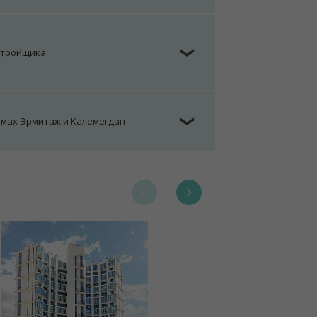
стройщика
❯
омах Эрмитаж и Калемегдан
❯