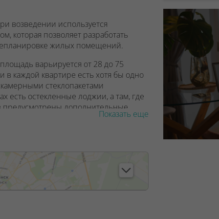
При возведении используется
ом, которая позволяет разработать
ерепланировке жилых помещений.
площадь варьируется от 28 до 75
 в каждой квартире есть хотя бы одно
ухкамерными стеклопакетами
х есть остекленные лоджии, а там, где
в предусмотрены дополнительные
Показать еще
х несущих конструкций и стен
ры легко перепланировать и
а, на этажах от второго до двадцать
тра.
Мумбаи» встречает дизайнерское лобби,