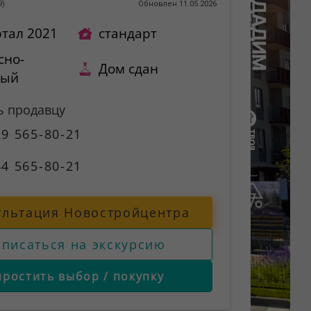
9
)
Обновлен 11.05.2026
ртал 2021
стандарт
сно-
Дом сдан
ный
ь продавцу
9 565-80-21
4 565-80-21
ультация Новостройцентра
аписаться на экскурсию
простить выбор / покупку