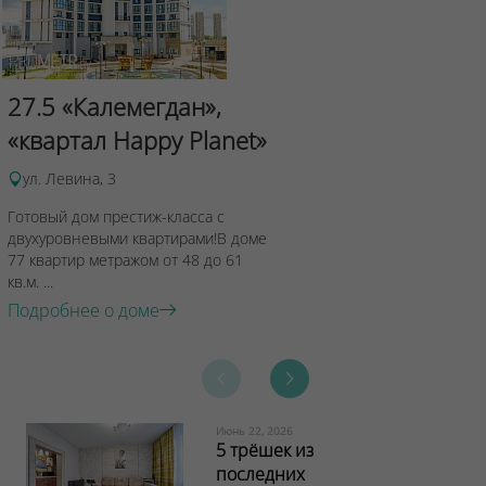
Сад Эрмит
27.5 «Калемегдан»,
ул.Лученка,4
«квартал Happy Planet»
Подробнее о 
ул. Левина, 3
Готовый дом престиж-класса с
двухуровневыми квартирами!В доме
77 квартир метражом от 48 до 61
кв.м. ...
Подробнее о доме
Июнь 22, 2026
5 трёшек из
последних