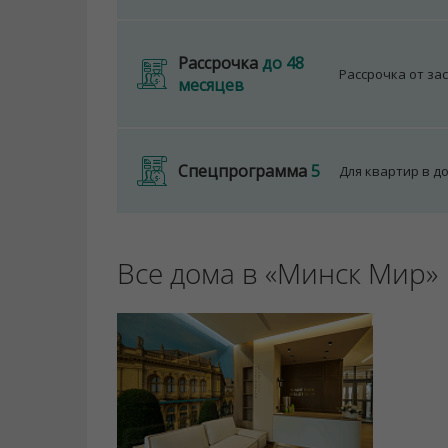
Рассрочка
до 48
Рассрочка от за
месяцев
Спецпрограмма
5
Для квартир в д
Все дома в «Минск Мир»