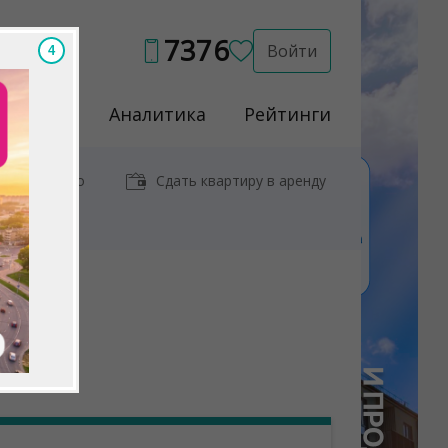
7376
Войти
3
Услуги
Аналитика
Рейтинги
иры у метро
Сдать квартиру в аренду