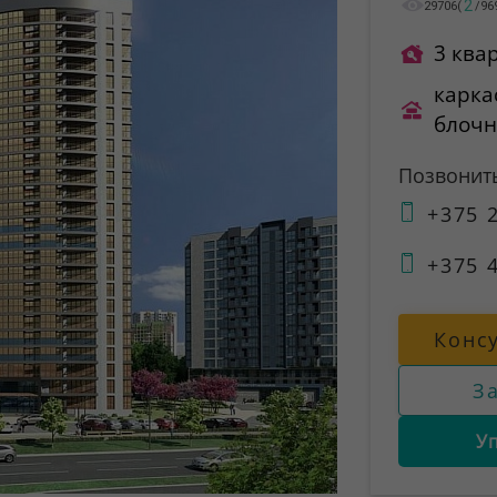
2
29706
(
/
96
3 ква
карка
блоч
Позвонит
+375 2
+375 4
Конс
З
У