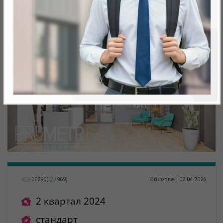
Минск, Октябрьский, ул. Брилевская 27
метро «Ковальская Слобода», 566 м
2
30290
(
/
969
)
Обновлен 02.04.2026
2 квартал 2024
стандарт