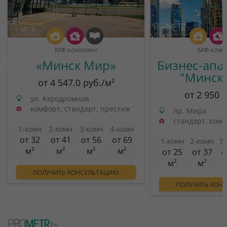
МФ комплекс
МФ комп
«Минск Мир»
Бизнес-апа
"Минск
от 4 547.0 руб./м²
от 2 950 
ул. Аэродромная
комфорт, стандарт, престиж
пр. Мира
стандарт, ком
1-комн
2-комн
3-комн
4-комн
от 32
от 41
от 56
от 69
1-комн
2-комн
3
м²
м²
м²
м²
от 25
от 37
о
м²
м²
ПОЛУЧИТЬ КОНСУЛЬТАЦИЮ
ПОЛУЧИТЬ КОН