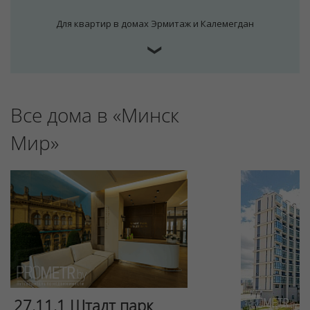
Для квартир в домах Эрмитаж и Калемегдан
❯
Все дома в «Минск
Мир»
27.11.1 Штадт парк