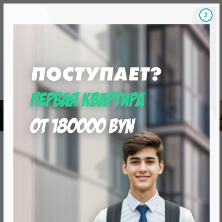
1
Скидки на новостройки, бонусы
Готовые новост
Главная
База новостроек Минска
«Минск Мир»
20.3 "Румба", квартал "Мировых танцев"
20.3 "Румба", квартал
"Мировых танцев"
нет в продаже