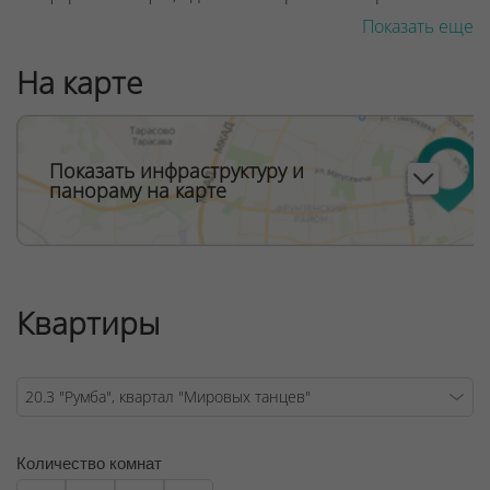
Показать еще
Дом Румба расположен в квартале Мировых танцев -
квартал для ценителей городского комфорта:
На карте
- В центре запроектированы две школы
- Готовый детский сад есть через дорогу в квартале
«Южная Европа»
Показать инфраструктуру и
панораму на карте
- Транзитное движение транспорта исключено
- Спортивные и детские площадки возле каждого дома
- Зелёные зоны отдыха и выгула домашних животных
Квартиры
- Деловой квартал МФЦ и крупнейший торгово-
развлекательный центр строится в пешей
доступности
- Взрослая и детская поликлиники появятся в пешей
доступности
Количество комнат
- На первых этажах большинства домов –