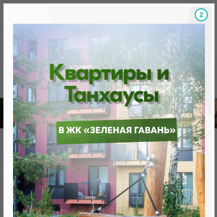
1
Скидки на новостройки, бонусы
Готовые новост
Главная
База новостроек Минска
«Минск Мир»
12.14 "Женева", квартал "Западная Европа"
12.14 "Женева", квартал
"Западная Европа"
нет в продаже