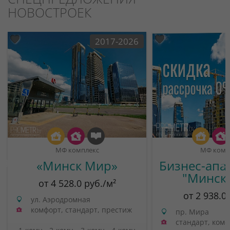
НОВОСТРОЕК
2017-2026
МФ комплекс
МФ комп
«Минск Мир»
Бизнес-апа
"Минск
от 4 528.0 руб./м²
от 2 938.0
ул. Аэродромная
комфорт, стандарт, престиж
пр. Мира
стандарт, ком