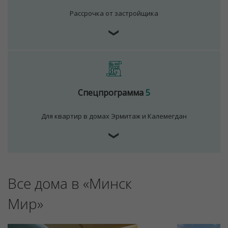
Рассрочка от застройщика
❯
Спецпрограмма
5
Для квартир в домах Эрмитаж и Калемегдан
❯
Для обеспечения удобства пользователей сайта
используются cookies
Принять
Все дома в «Минск
Отклонить
Мир»