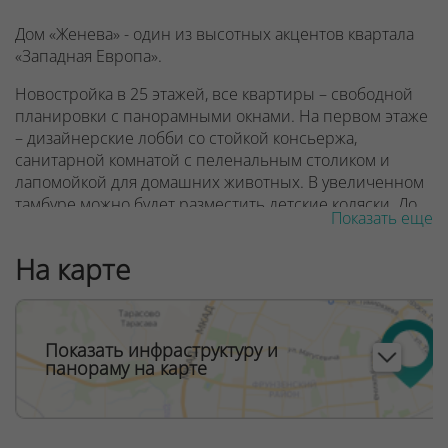
Дом «Женева» - один из высотных акцентов квартала
«Западная Европа».
Новостройка в 25 этажей, все квартиры – свободной
планировки с панорамными окнами. На первом этаже
– дизайнерские лобби со стойкой консьержа,
санитарной комнатой с пеленальным столиком и
лапомойкой для домашних животных. В увеличенном
тамбуре можно будет разместить детские коляски. До
Показать еще
квартир жителей доставят 3 скоростных лифта, один
из которых – панорамный.
На карте
В квартале «Западная Европа» в будущем появятся
детский сад и поликлиника, запроектированы
спортивные и десткие игровые площадки. Дом
Показать инфраструктуру и
Женева находится в шаговой доступности от
панораму на карте
строящейся станции метро Аэродромная и торгово-
развлекательного комплекса Avia mall.