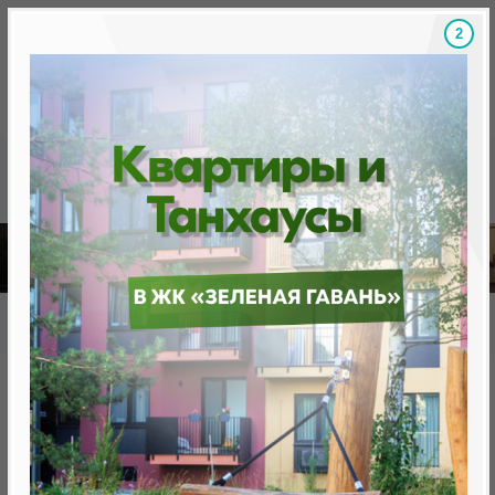
Скидки на новостройки, бонусы
Готовые новост
Главная
База новостроек Минска
«Минск Мир»
29.2 «Стокгольм», квартал "Северная Европа"
29.2 «Стокгольм», квартал
"Северная Европа"
нет в продаже