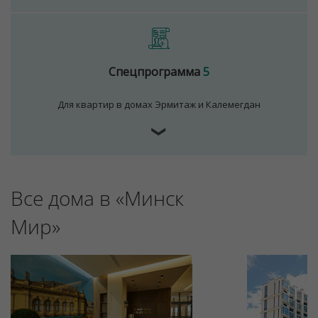
Спецпрограмма
5
Для квартир в домах Эрмитаж и Калемегдан
❯
Для обеспечения удобства пользователей сайта
Все дома в «Минск
используются cookies
Принять
Мир»
Отклонить