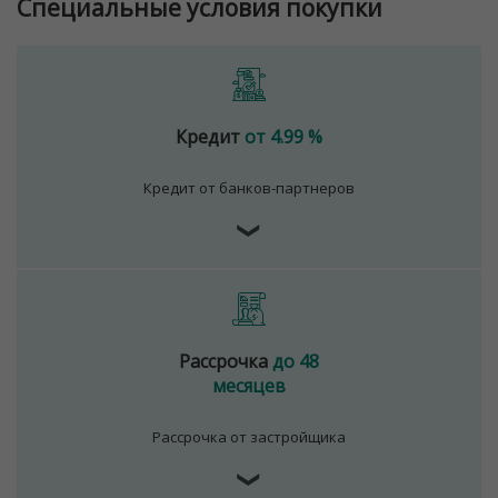
Специальные условия покупки
№02240/129 от 06.09.06г.
Договор на оказание риэлтерских услуг № 447/6, от
04.09.2025
Кредит
от 4.99 %
Кредит от банков-партнеров
❯
Рассрочка
до 48
месяцев
Рассрочка от застройщика
❯