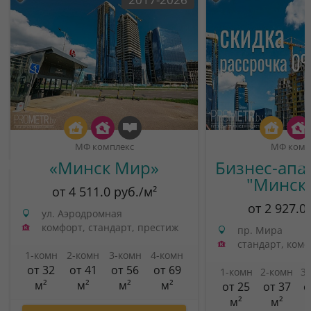
МФ комплекс
МФ комп
«Минск Мир»
Бизнес-апа
"Минск
от 4 511.0 руб./м²
от 2 927.0
ул. Аэродромная
комфорт, стандарт, престиж
пр. Мира
стандарт, ком
1-комн
2-комн
3-комн
4-комн
от 32
от 41
от 56
от 69
1-комн
2-комн
3
м²
м²
м²
м²
от 25
от 37
о
м²
м²