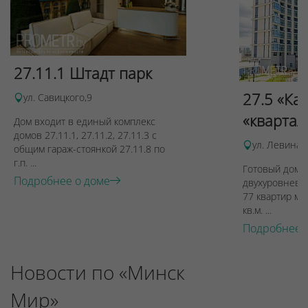
27.11.1 Штадт парк
27.5 «Ка
ул. Савицкого,9
«квартал
Дом входит в единый комплекс
домов 27.11.1, 27.11.2, 27.11.3 с
ул. Левина, 
общим гараж-стоянкой 27.11.8 по
г.п. ...
Готовый дом п
Подробнее о доме
двухуровневы
77 квартир ме
кв.м. ...
Подробнее 
Новости по «Минск
Мир»