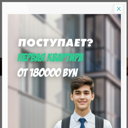
Скидки на новостройки, бонусы
Готовые новост
Главная
База новостроек Минска
«Минск Мир»
19.8 "Салоники", квартал "Южная Европа"
19.8 "Салоники", квартал
"Южная Европа"
от 0 BYN (0 USD)