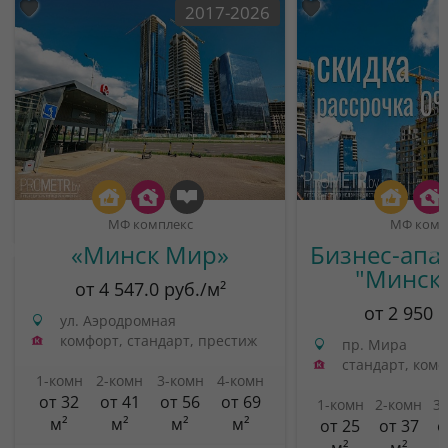
2017-2026
МФ комплекс
МФ комп
«Минск Мир»
Бизнес-апа
"Минск
от 4 547.0 руб./м²
от 2 950 
ул. Аэродромная
комфорт, стандарт, престиж
пр. Мира
стандарт, ком
1-комн
2-комн
3-комн
4-комн
от 32
от 41
от 56
от 69
1-комн
2-комн
3
м²
м²
м²
м²
от 25
от 37
о
м²
м²