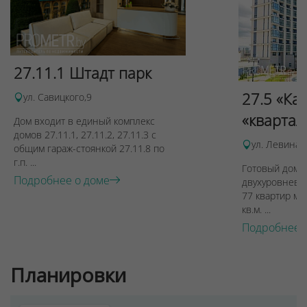
Для обеспечения удобства пользователей сайта
используются cookies
Принять
27.11.1 Штадт парк
Отклонить
27.5 «Ка
ул. Савицкого,9
«квартал
Дом входит в единый комплекс
домов 27.11.1, 27.11.2, 27.11.3 с
ул. Левина, 
общим гараж-стоянкой 27.11.8 по
г.п. ...
Готовый дом п
Подробнее о доме
двухуровневы
77 квартир ме
кв.м. ...
Подробнее 
Планировки