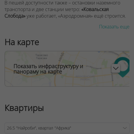
В пешей доступности также – остановки наземного
транспорта и две станции метро:
«Ковальская
Слобода»
уже работает, «Аэродромная» ещё строится.
Показать еще
В соседних кварталах появятся школы и детские сады,
взрослая и детская поликлиники, медицинский центр,
На карте
торговый центр с паркингом и Деловой квартал МФЦ.
Через дорогу от квартала «Африка» запроектирован
шикарный парк с фонтанами, игровыми и
спортивными площадками, зонами отдыха и выгула
Показать инфраструктуру и
домашних животных.
панораму на карте
Новостройка «Найроби» возвышается на 18 этажей
.
Площадь квартир – о
т 30 до 65 м²,
высота потолков
–
2,7 м.
Вам не придётся выбирать между красотой и
комфортом. Здесь есть всё! Панорамные окна,
свободные планировки, комфортные лифты, один из
Квартиры
которых – панорамный, а также дизайнерские лобби
со стойкой консьержа, зоной отдыха и санитарной
комнатой.