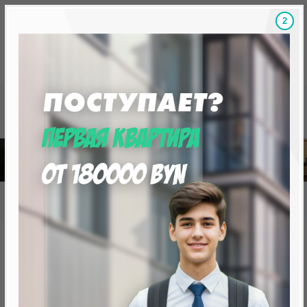
1
Скидки на новостройки, бонусы
Готовые новост
Главная
База новостроек Минска
«Минск Мир»
26.5 "Найроби", квартал "Африка"
26.5 "Найроби", квартал
"Африка"
нет в продаже