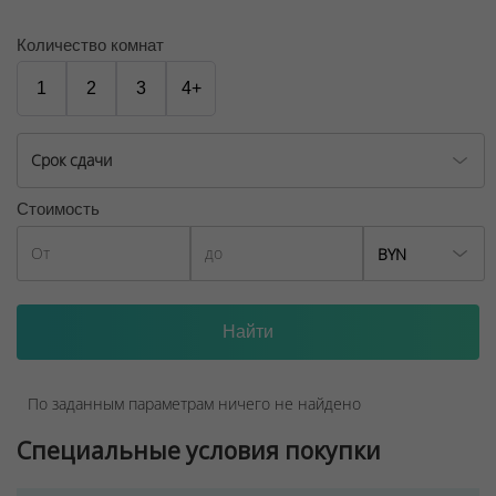
ООО "Твоя столицаконсалт", УНП 190285638, лицензия
№02240/129 от 06.09.06г.
Количество комнат
Договор на оказание риэлтерских услуг № 447/6, от
1
2
3
4+
04.09.2025
Срок сдачи
Стоимость
BYN
По заданным параметрам ничего не найдено
Специальные условия покупки