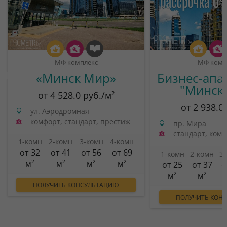
МФ комплекс
МФ комп
«Минск Мир»
Бизнес-апа
"Минск
от 4 528.0 руб./м²
от 2 938.0
ул. Аэродромная
комфорт, стандарт, престиж
пр. Мира
стандарт, ком
1-комн
2-комн
3-комн
4-комн
от 32
от 41
от 56
от 69
1-комн
2-комн
3
м²
м²
м²
м²
от 25
от 37
о
м²
м²
ПОЛУЧИТЬ КОНСУЛЬТАЦИЮ
ПОЛУЧИТЬ КОН