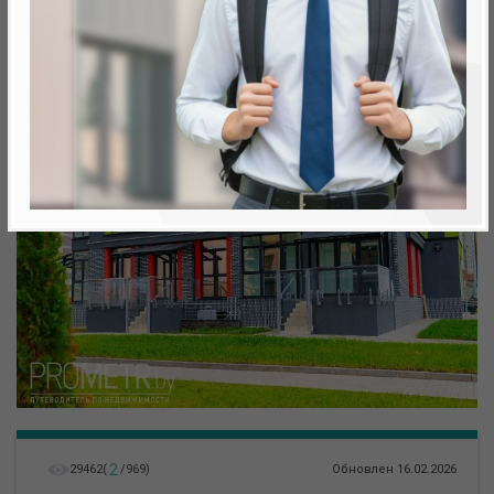
Минск, Октябрьский, ул. Теслы
метро «Ковальская Слобода», 566 м
2
29462
(
/
969
)
Обновлен 16.02.2026