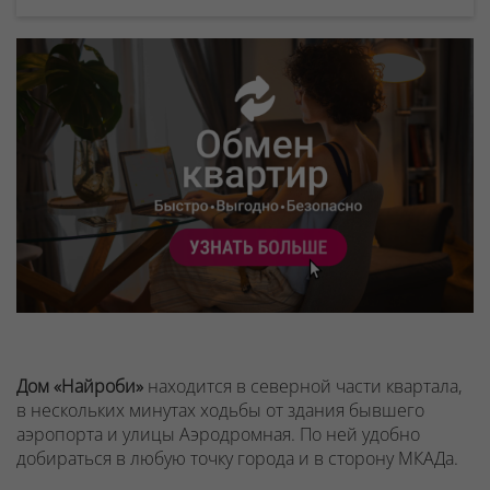
Дом «Найроби»
находится в северной части квартала,
в нескольких минутах ходьбы от здания бывшего
аэропорта и улицы Аэродромная. По ней удобно
добираться в любую точку города и в сторону МКАДа.