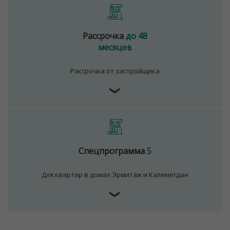
Рассрочка
до 48
месяцев
Рассрочка от застройщика
❯
Спецпрограмма
5
Для квартир в домах Эрмитаж и Калемегдан
Для обеспечения удобства пользователей сайта
используются cookies
❯
Принять
Отклонить