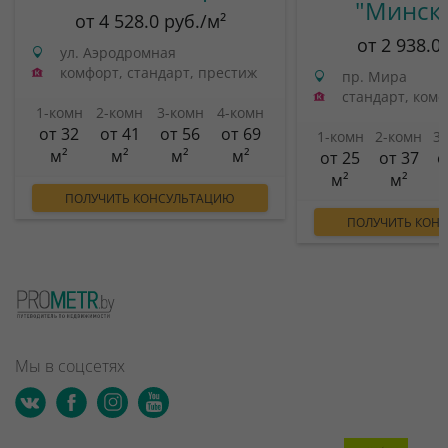
"Минск
от 4 528.0 руб./м²
от 2 938.0
ул. Аэродромная
комфорт, стандарт, престиж
пр. Мира
стандарт, ком
1-комн
2-комн
3-комн
4-комн
от 32
от 41
от 56
от 69
1-комн
2-комн
3
м²
м²
м²
м²
от 25
от 37
о
м²
м²
ПОЛУЧИТЬ КОНСУЛЬТАЦИЮ
ПОЛУЧИТЬ КОН
Мы в соцсетях