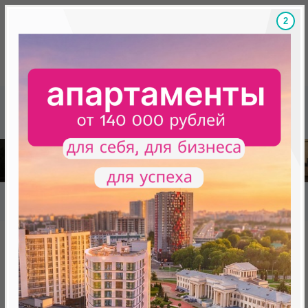
1
Скидки на новостройки, бонусы
Готовые новост
Главная
База новостроек Минска
«Минск Мир»
20.1 «Танго», квартал «Мировые танцы»
20.1 «Танго», квартал
«Мировые танцы»
нет в продаже