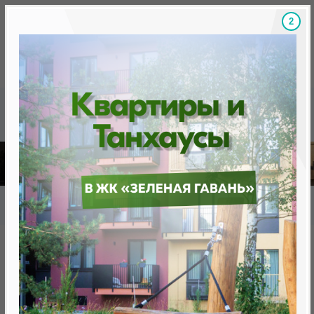
1
Скидки на новостройки, бонусы
Готовые новост
Главная
База новостроек Минска
«Минск Мир»
«Диадема»
«Диадема»
от 0 BYN (0 USD)
Минск, Октябрьский, ул. Аэродромная