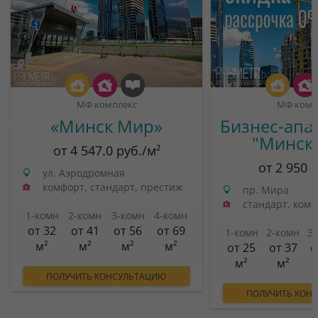
МФ комплекс
МФ комп
«Минск Мир»
Бизнес-апа
"Минск
от 4 547.0 руб./м²
от 2 950 
ул. Аэродромная
комфорт, стандарт, престиж
пр. Мира
стандарт, ком
1-комн
2-комн
3-комн
4-комн
от 32
от 41
от 56
от 69
1-комн
2-комн
3
м²
м²
м²
м²
от 25
от 37
о
м²
м²
ПОЛУЧИТЬ КОНСУЛЬТАЦИЮ
ПОЛУЧИТЬ КОН