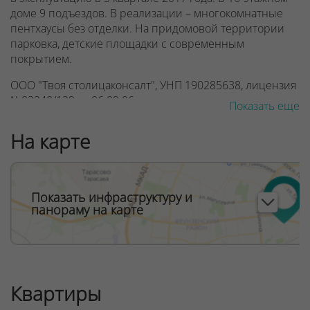
доме 9 подъездов. В реализации – многокомнатные
пентхаусы без отделки. На придомовой территории
парковка, детские площадки с современным
покрытием.
ООО "Твоя столицаконсалт", УНП 190285638, лицензия
№02240/129 от 06.09.06г.
Показать еще
Договор на оказание риэлтерских услуг № 447/6, от
На карте
04.09.2025
Показать инфраструктуру и
панораму на карте
Квартиры