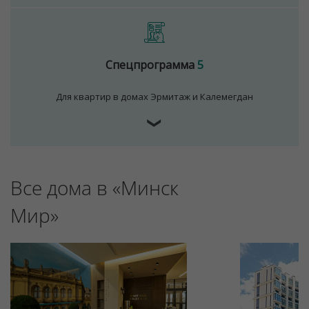
Спецпрограмма
5
Для квартир в домах Эрмитаж и Калемегдан
❯
Для обеспечения удобства пользователей сайта
используются cookies
Все дома в «Минск
Принять
Мир»
Отклонить