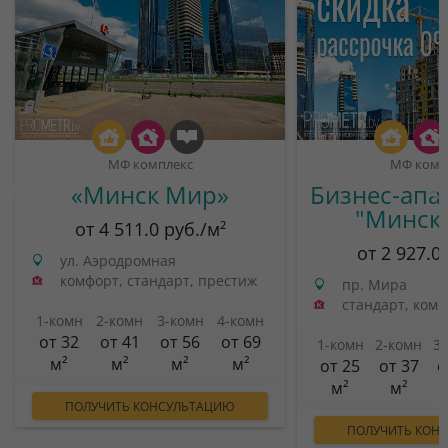
МФ комплекс
МФ комп
«Минск Мир»
Бизнес-апа
"Минск
от 4 511.0 руб./м²
от 2 927.0
ул. Аэродромная
комфорт, стандарт, престиж
пр. Мира
стандарт, ком
1-комн
2-комн
3-комн
4-комн
от 32
от 41
от 56
от 69
1-комн
2-комн
3
м²
м²
м²
м²
от 25
от 37
о
м²
м²
ПОЛУЧИТЬ КОНСУЛЬТАЦИЮ
ПОЛУЧИТЬ КОН