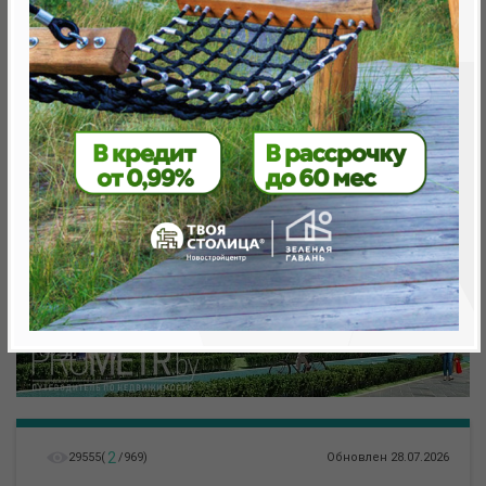
метро «Ковальская Слобода», 566 м
2
29555
(
/
969
)
Обновлен 28.07.2026