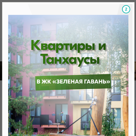
1
Скидки на новостройки, бонусы
Готовые новост
Главная
База новостроек Минска
«Минск Мир»
25.10 "Бангкок", квартал "Азия"
25.10 "Бангкок", квартал "Азия"
от 0 BYN (0 USD)
Минск, Октябрьский, ул. Брилевская