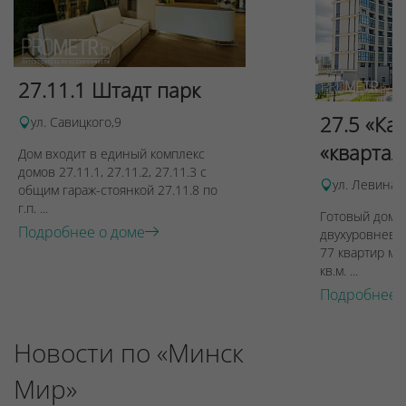
27.11.1 Штадт парк
27.5 «Ка
ул. Савицкого,9
«квартал
Дом входит в единый комплекс
домов 27.11.1, 27.11.2, 27.11.3 с
ул. Левина, 
общим гараж-стоянкой 27.11.8 по
г.п. ...
Готовый дом п
Подробнее о доме
двухуровневы
77 квартир ме
кв.м. ...
Подробнее 
Новости по «Минск
Мир»