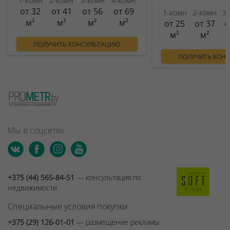
1-комн
2-комн
3-комн
4-комн
от 32
от 41
от 56
от 69
1-комн
2-комн
3
м²
м²
м²
м²
от 25
от 37
о
м²
м²
ПОЛУЧИТЬ КОНСУЛЬТАЦИЮ
ПОЛУЧИТЬ КОН
Мы в соцсетях
+375 (44) 565-84-51
— консультация по
недвижимости
Специальные условия покупки
+375 (29) 126-01-01
— размещение рекламы