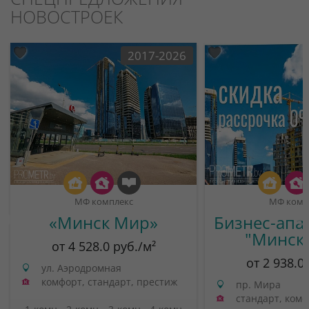
НОВОСТРОЕК
2017-2026
МФ комплекс
МФ комп
«Минск Мир»
Бизнес-апа
"Минск
от 4 528.0 руб./м²
от 2 938.0
ул. Аэродромная
комфорт, стандарт, престиж
пр. Мира
стандарт, ком