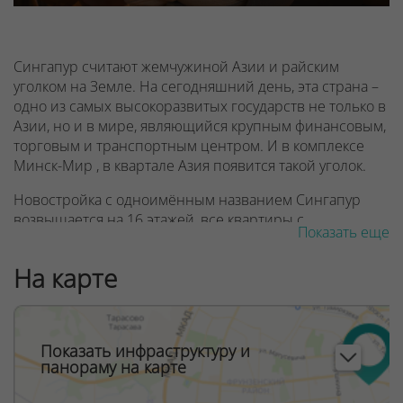
Сингапур считают жемчужиной Азии и райским
уголком на Земле. На сегодняшний день, эта страна –
одно из самых высокоразвитых государств не только в
Азии, но и в мире, являющийся крупным финансовым,
торговым и транспортным центром. И в комплексе
Минск-Мир , в квартале Азия появится такой уголок.
Новостройка с одноимённым названием Сингапур
возвышается на 16 этажей, все квартиры с
Показать еще
панорамными окнами и со свободной планировкой
площадью от 27 до 74 м². В некоторых квартирах есть
На карте
террасы, «французские» и открытые балконы,
остеклённые лоджии. В квартирах высота потолком
составляет 2,7 метра. До квартир жильцов доставят два
лифта, один из которых – панорамный,
Показать инфраструктуру и
грузоподъёмностью до 1000 кг. Подобный лифт –
панораму на карте
идеальный пример того, как архитекторы комплекса
сочетают стильный дизайн и функциональность.