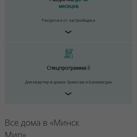
месяцев
Рассрочка от застройщика
❯
Спецпрограмма
5
Для квартир в домах Эрмитаж и Калемегдан
Для обеспечения удобства пользователей сайта
❯
используются cookies
Принять
Отклонить
Все дома в «Минск
Мир»