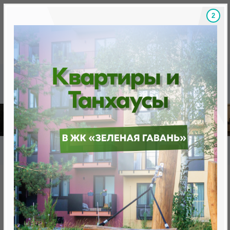
1
Скидки на новостройки, бонусы
Готовые новост
Главная
База новостроек Минска
«Минск Мир»
25.8 "Сингапур", квартал Азия
25.8 "Сингапур", квартал Азия
нет в продаже
Минск, Октябрьский, ул. Кижеватова