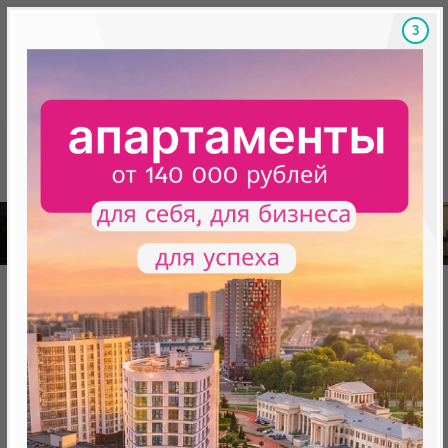
2
Скидки на новостройки, бонусы
Готовые новост
Главная
База новостроек Минска
«Минск Мир»
22.7 "София", квартал "Центральная Европа"
22.7 "София", квартал
"Центральная Европа"
нет в продаже