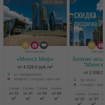
2017-2026
МФ комплекс
МФ комп
«Минск Мир»
Бизнес-апа
"Минск
от 4 528.0 руб./м²
от 2 938.0
ул. Аэродромная
комфорт, стандарт, престиж
пр. Мира
стандарт, ком
1-комн
2-комн
3-комн
4-комн
от 32
от 41
от 56
от 69
1-комн
2-комн
3
м²
м²
м²
м²
от 25
от 37
о
м²
м²