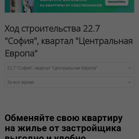
Ход строительства 22.7
"София", квартал "Центральная
Европа"
Warning
/v
Обменяйте свою квартиру
на жилье от застройщика
выгодно и удобно