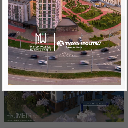
Минск, Октябрьский, просп .Мира д.10
метро «Ковальская Слобода», 566 м