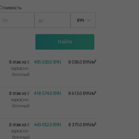
Стоимость
BYN
8 этаж из
8
495 030.0 BYN
8 036.0 BYN/м²
каркасно-
блочный
8 этаж из
8
418 574.0 BYN
8 613.0 BYN/м²
каркасно-
блочный
8 этаж из
8
443 052.0 BYN
8 375.0 BYN/м²
каркасно-
блочный