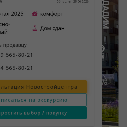
9
)
Обновлен 28.06.2026
ртал 2025
комфорт
сно-
Дом сдан
ный
ь продавцу
9 565-80-21
4 565-80-21
ультация Новостройцентра
аписаться на экскурсию
простить выбор / покупку