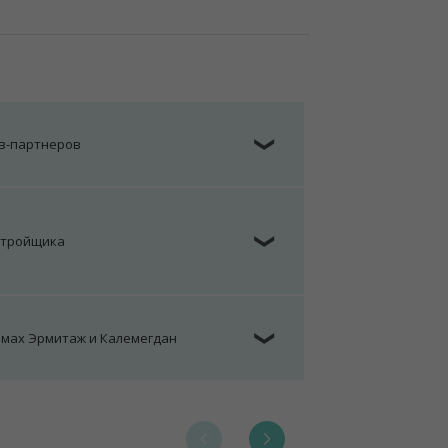
ов-партнеров
❯
стройщика
❯
омах Эрмитаж и Калемегдан
❯