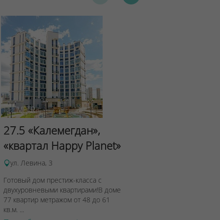
20.6 "Саль
"Мировые
27.5 «Калемегдан»,
«квартал Happy Planet»
ул. Аэродромн
Каждый покупат
ул. Левина, 3
«Сальса» станет
Готовый дом престиж-класса с
особенно, когда 
двухуровневыми квартирами!В доме
Подробнее о 
77 квартир метражом от 48 до 61
кв.м. ...