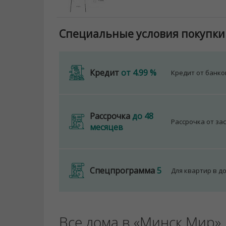
Специальные условия покупки
Кредит
от 4.99 %
Кредит от банк
Рассрочка
до 48
Рассрочка от за
месяцев
Спецпрограмма
5
Для квартир в д
Все дома в «Минск Мир»