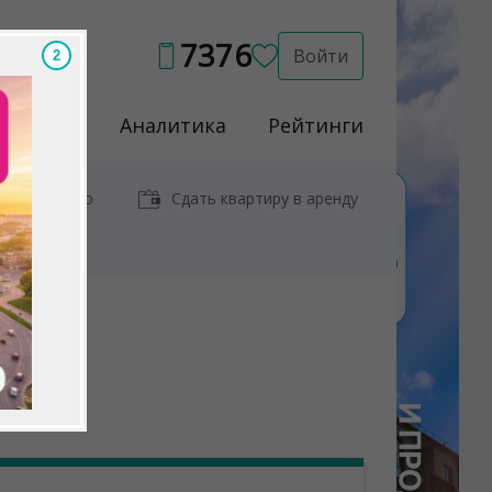
7376
Войти
Услуги
Аналитика
Рейтинги
иры у метро
Сдать квартиру в аренду