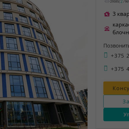
2
29585
(
/
96
3 ква
карка
блоч
Позвонит
+375 2
+375 4
Конс
З
У