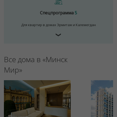
Спецпрограмма
5
Для квартир в домах Эрмитаж и Калемегдан
❯
Для обеспечения удобства пользователей сайта
Все дома в «Минск
используются cookies
Мир»
Принять
Отклонить