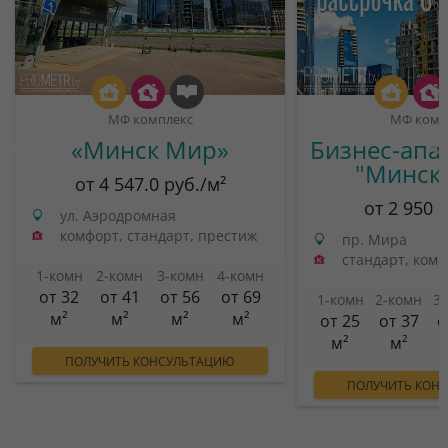
МФ комплекс
МФ комп
«Минск Мир»
Бизнес-апа
"Минск
от 4 547.0 руб./м²
от 2 950 
ул. Аэродромная
комфорт, стандарт, престиж
пр. Мира
стандарт, ком
1-комн
2-комн
3-комн
4-комн
от 32
от 41
от 56
от 69
1-комн
2-комн
3
м²
м²
м²
м²
от 25
от 37
о
м²
м²
ПОЛУЧИТЬ КОНСУЛЬТАЦИЮ
ПОЛУЧИТЬ КОН