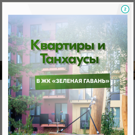
1
Скидки на новостройки, бонусы
Готовые новост
Главная
База новостроек Минска
«Минск Мир»
25.9 "Мумбаи", квартал "Азия"
25.9 "Мумбаи", квартал "Азия"
нет в продаже
Минск, Октябрьский, ул. Брилевская