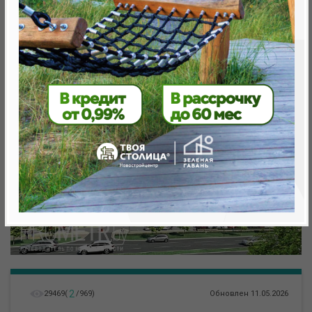
метро «Ковальская Слобода», 566 м
2
29469
(
/
969
)
Обновлен 11.05.2026