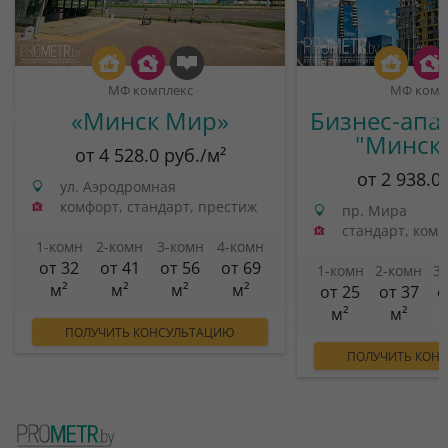
МФ комплекс
МФ комп
«Минск Мир»
Бизнес-апа
"Минск
от 4 528.0 руб./м²
от 2 938.0
ул. Аэродромная
комфорт, стандарт, престиж
пр. Мира
стандарт, ком
1-комн
2-комн
3-комн
4-комн
от 32
от 41
от 56
от 69
1-комн
2-комн
3
м²
м²
м²
м²
от 25
от 37
о
м²
м²
ПОЛУЧИТЬ КОНСУЛЬТАЦИЮ
ПОЛУЧИТЬ КОН