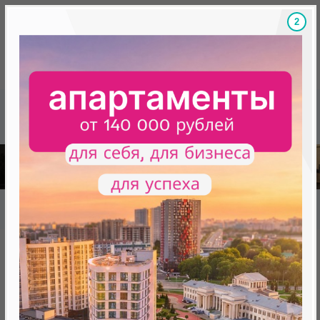
1
Скидки на новостройки, бонусы
Готовые новост
Главная
База новостроек Минска
«Минск Мир»
9.6 "Сан-Паулу", квартал "Южная Америка"
9.6 "Сан-Паулу", квартал
"Южная Америка"
нет в продаже