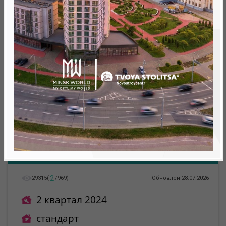
Минск, Октябрьский, ул. Николы Теслы
метро «Ковальская Слобода», 566 м
2
29315
(
/
969
)
Обновлен 28.07.2026
2 квартал 2024
стандарт