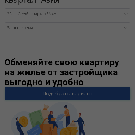
Warning
/v
Обменяйте свою квартиру
на жилье от застройщика
выгодно и удобно
Подобрать вариант