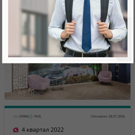
метро «Ковальская Слобода», 566 м
2
29986
(
/
969
)
Обновлен 28.07.2026
4 квартал 2022