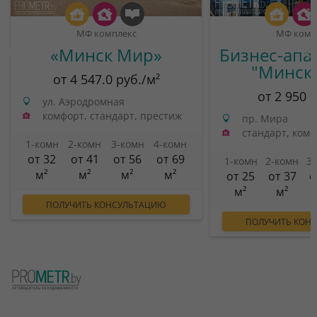
МФ комплекс
МФ комп
«Минск Мир»
Бизнес-апа
"Минск
от 4 547.0 руб./м²
от 2 950 
ул. Аэродромная
комфорт, стандарт, престиж
пр. Мира
стандарт, ком
1-комн
2-комн
3-комн
4-комн
от 32
от 41
от 56
от 69
1-комн
2-комн
3
м²
м²
м²
м²
от 25
от 37
о
м²
м²
ПОЛУЧИТЬ КОНСУЛЬТАЦИЮ
ПОЛУЧИТЬ КОН