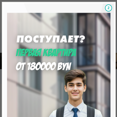
1
Скидки на новостройки, бонусы
Готовые новост
Главная
База новостроек Минска
«Минск Мир»
25.1 "Сеул", квартал "Азия"
25.1 "Сеул", квартал "Азия"
нет в продаже
Минск, Октябрьский, ул. Михаила Савицкого