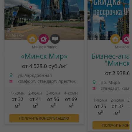
МФ комплекс
МФ комп
«Минск Мир»
Бизнес-апа
"Минск
от 4 528.0 руб./м²
от 2 938.0
ул. Аэродромная
комфорт, стандарт, престиж
пр. Мира
стандарт, ком
1-комн
2-комн
3-комн
4-комн
от 32
от 41
от 56
от 69
1-комн
2-комн
3
м²
м²
м²
м²
от 25
от 37
о
м²
м²
ПОЛУЧИТЬ КОНСУЛЬТАЦИЮ
ПОЛУЧИТЬ КОН