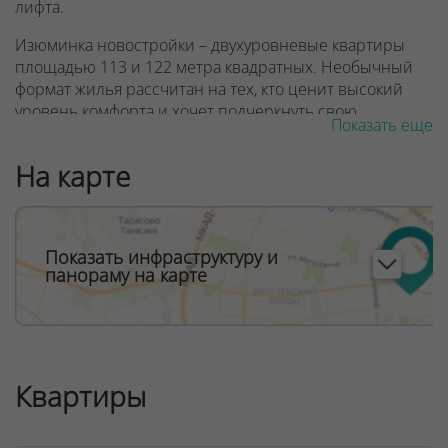
лифта.
Изюминка новостройки – двухуровневые квартиры
площадью 113 и 122 метра квадратных. Необычный
формат жилья рассчитан на тех, кто ценит высокий
уровень комфорта и хочет подчеркнуть свою
Показать еще
индивидуальность.
На карте
ООО "Твоя столицаконсалт", УНП 190285638, лицензия
№02240/129 от 06.09.06г.
Договор на оказание риэлтерских услуг № 447/6, от
04.09.2025
Показать инфраструктуру и
панораму на карте
Квартиры