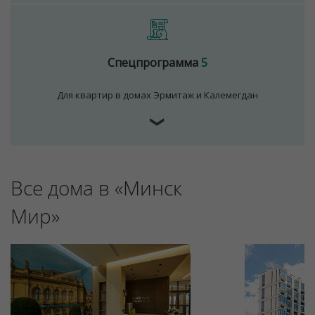
Спецпрограмма
5
Для квартир в домах Эрмитаж и Калемегдан
❯
Для обеспечения удобства пользователей сайта
используются cookies
Все дома в «Минск
Принять
Мир»
Отклонить