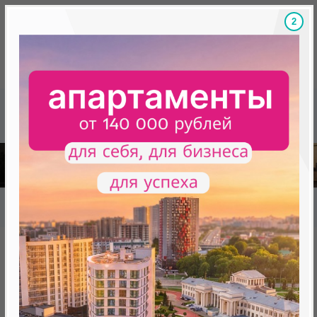
1
Скидки на новостройки, бонусы
Готовые новост
Главная
База новостроек Минска
«Минск Мир»
18.8 «Турин» квартал "Чемпионов"
18.8 «Турин» квартал
"Чемпионов"
нет в продаже