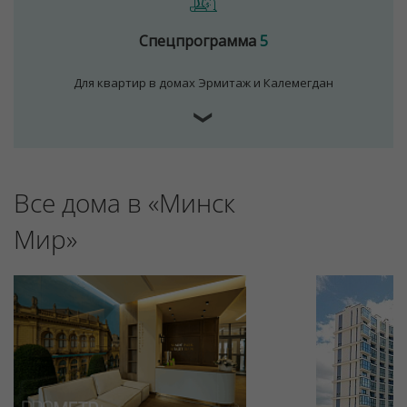
Спецпрограмма
5
Для квартир в домах Эрмитаж и Калемегдан
❯
Все дома в «Минск
Для обеспечения удобства пользователей сайта
используются cookies
Мир»
Принять
Отклонить