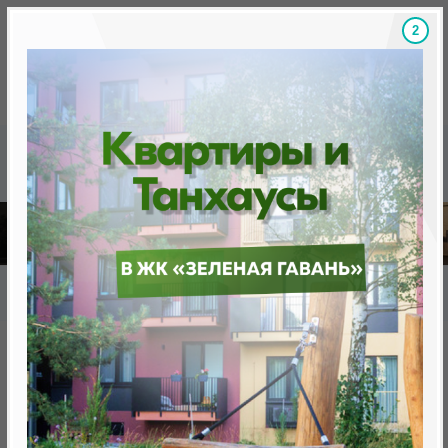
1
Скидки на новостройки, бонусы
Готовые новост
Главная
База новостроек Минска
«Минск Мир»
12.11 "Манчестер", квартал "Западная Европа"
12.11 "Манчестер", квартал
"Западная Европа"
нет в продаже