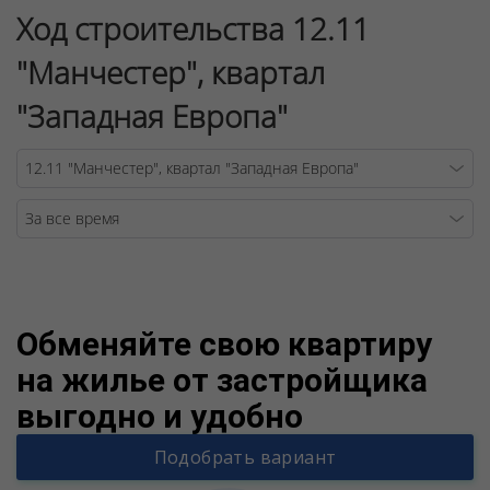
Ход строительства 12.11
"Манчестер", квартал
"Западная Европа"
Warning
/v
Обменяйте свою квартиру
на жилье от застройщика
выгодно и удобно
Подобрать вариант