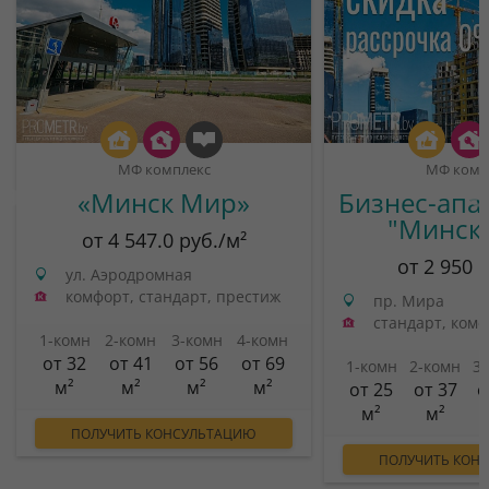
МФ комплекс
МФ комп
«Минск Мир»
Бизнес-апа
"Минск
от 4 547.0 руб./м²
от 2 950 
ул. Аэродромная
комфорт, стандарт, престиж
пр. Мира
стандарт, ком
1-комн
2-комн
3-комн
4-комн
от 32
от 41
от 56
от 69
1-комн
2-комн
3
м²
м²
м²
м²
от 25
от 37
о
м²
м²
ПОЛУЧИТЬ КОНСУЛЬТАЦИЮ
ПОЛУЧИТЬ КОН