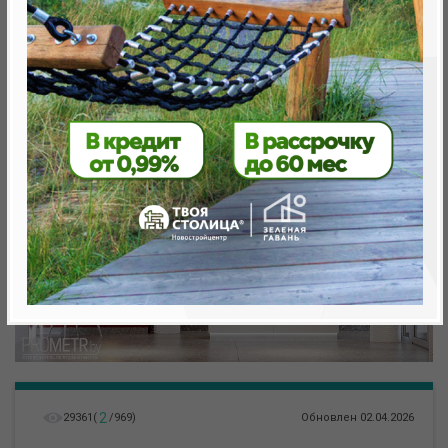
Минск, Октябрьский, ул. Жореса Алферова
метро «Ковальская Слобода», 566 м
2
29361
(
/
969
)
Обновлен 02.04.2026