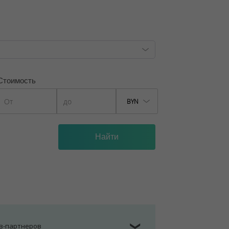
, лицензия №02240/129 от 06.09.06г.
7/6, от 04.09.2025
Стоимость
BYN
ов-партнеров
❯