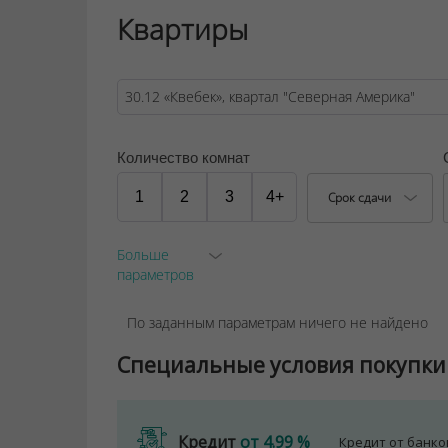
Квартиры
ООО "Твоя столицаконсалт", УНП 190285638
Договор на оказание риэлтерских услуг № 44
Количество комнат
1
2
3
4+
Срок сдачи
Больше
параметров
По заданным параметрам ничего не найдено
Специальные условия покупки
Кредит
от 4.99 %
Кредит от банк