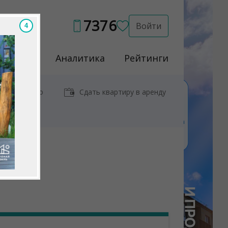
7376
Войти
2
Услуги
Аналитика
Рейтинги
иры у метро
Сдать квартиру в аренду