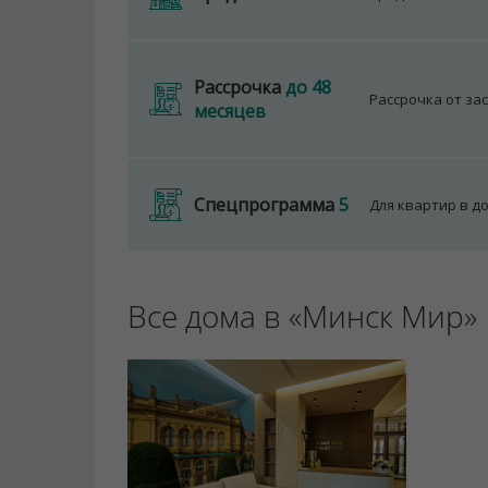
Рассрочка
до 48
Рассрочка от за
месяцев
Спецпрограмма
5
Для квартир в д
Все дома в «Минск Мир»