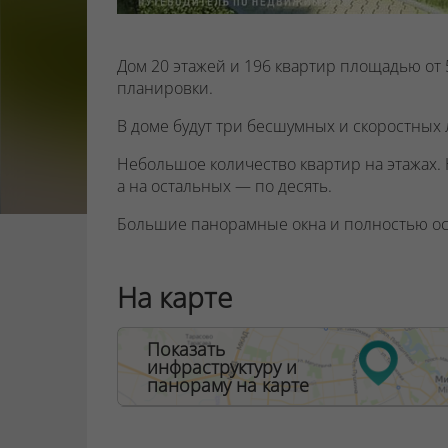
Дом 20 этажей и 196 квартир площадью от 5
планировки.
В доме будут
три бесшумных и скоростных 
Небольшое количество квартир на этажах.
а на остальных — по десять.
Большие панорамные окна и полностью о
безопасности окна оборудованы специальн
двери — запирающими устройствами на не
На карте
В доме «Квебек» каждый день вы будете за
высотой более 3 м, украшенное великоле
Показать
для консьержа и зона встречи гостей, сан
инфраструктуру и
столиком и местом для мытья лап домашних
панораму на карте
хранения велосипедов.
Сквозной подъезд
. Вход будет оснащен па