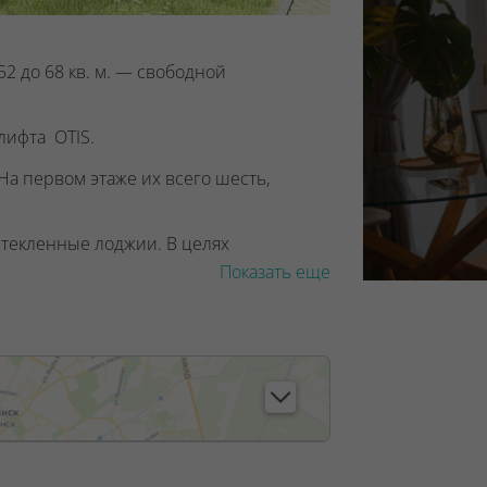
2 до 68 кв. м. — свободной
лифта
OTIS.
На первом этаже их всего шесть,
стекленные лоджии
. В целях
ыми детскими замками, а балконные
Показать еще
доступной для детей высоте.
ходить в
светлое дизайнерское лобби
пными видами города
, где есть: стойка
итарная комната с пеленальным
 животных, а также байк-бокс для
ндусом
.