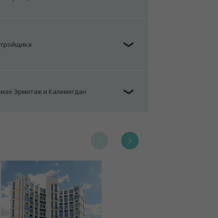
стройщика
❯
омах Эрмитаж и Калемегдан
❯