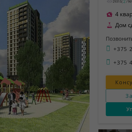
2
29315
(
/
96
4 ква
Дом с
Позвонит
+375 2
+375 4
Конс
З
У