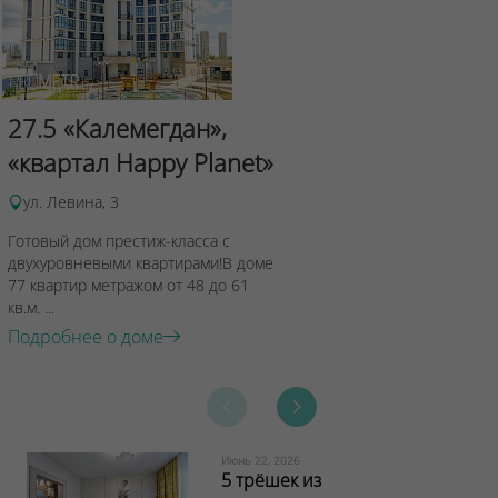
Сад Эрмит
27.5 «Калемегдан»,
ул.Лученка,4
«квартал Happy Planet»
Подробнее о 
ул. Левина, 3
Готовый дом престиж-класса с
двухуровневыми квартирами!В доме
77 квартир метражом от 48 до 61
кв.м. ...
Подробнее о доме
Июнь 22, 2026
5 трёшек из