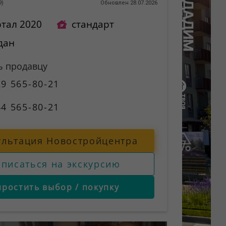
9
)
Обновлен 28.07.2026
ртал 2020
стандарт
дан
ь продавцу
9 565-80-21
4 565-80-21
ультация Новостройцентра
аписаться на экскурсию
простить выбор / покупку