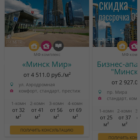
МФ комплекс
МФ комп
«Минск Мир»
Бизнес-апа
"Минск
от 4 511.0 руб./м²
от 2 927.0
ул. Аэродромная
комфорт, стандарт, престиж
пр. Мира
стандарт, ком
1-комн
2-комн
3-комн
4-комн
от 32
от 41
от 56
от 69
1-комн
2-комн
3
м²
м²
м²
м²
от 25
от 37
о
м²
м²
ПОЛУЧИТЬ КОНСУЛЬТАЦИЮ
ПОЛУЧИТЬ КОН