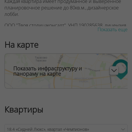
Каждая квартира имеет продуманное и выверенное
планировочное решение до 80кв.м., дизайнерское
лобби.
ООО "Твоя столицаконсалт", УНП 190285638, лицензия
Показать еще
№02240/129 от 06.09.06г.
На карте
Договор на оказание риэлтерских услуг № 447/6, от
04.09.2025
Показать инфраструктуру и
панораму на карте
Квартиры