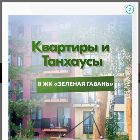
1
Скидки на новостройки, бонусы
Готовые новост
Главная
База новостроек Минска
«Минск Мир»
18.4 «Сидней Люкс», квартал «Чемпионов»
18.4 «Сидней Люкс», квартал
«Чемпионов»
нет в продаже