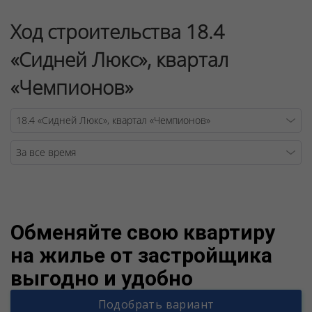
Ход строительства 18.4
«Сидней Люкс», квартал
«Чемпионов»
Warning
/v
Обменяйте свою квартиру
на жилье от застройщика
выгодно и удобно
Подобрать вариант