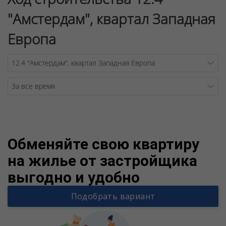
"Амстердам", квартал Западная
Европа
Warning
/v
Обменяйте свою квартиру
на жилье от застройщика
выгодно и удобно
Подобрать вариант