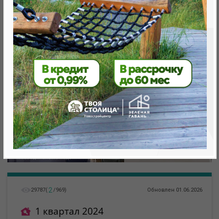
Минск, Октябрьский, ул. Леонида Щемелева
метро «Ковальская Слобода», 566 м
2
29787
(
/
969
)
Обновлен 01.06.2026
1 квартал 2024