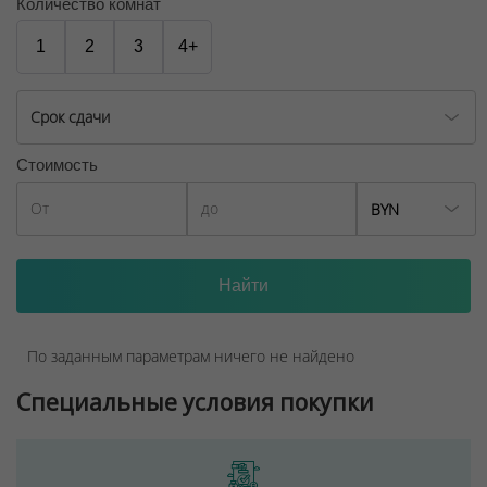
названный в честь первого аэропорта.
Количество комнат
ООО "Твоя столицаконсалт", УНП 190285638, лицензия
1
2
3
4+
№02240/129 от 06.09.06г.
Договор на оказание риэлтерских услуг № 449/6, от
Срок сдачи
04.09.2025
Стоимость
BYN
По заданным параметрам ничего не найдено
Специальные условия покупки