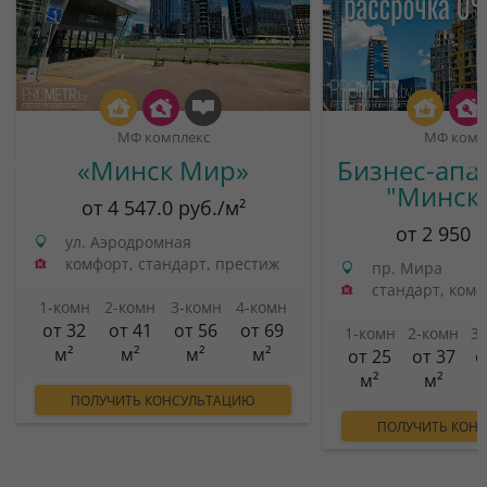
МФ комплекс
МФ комп
«Минск Мир»
Бизнес-апа
"Минск
от 4 547.0 руб./м²
от 2 950 
ул. Аэродромная
комфорт, стандарт, престиж
пр. Мира
стандарт, ком
1-комн
2-комн
3-комн
4-комн
от 32
от 41
от 56
от 69
1-комн
2-комн
3
м²
м²
м²
м²
от 25
от 37
о
м²
м²
ПОЛУЧИТЬ КОНСУЛЬТАЦИЮ
ПОЛУЧИТЬ КОН