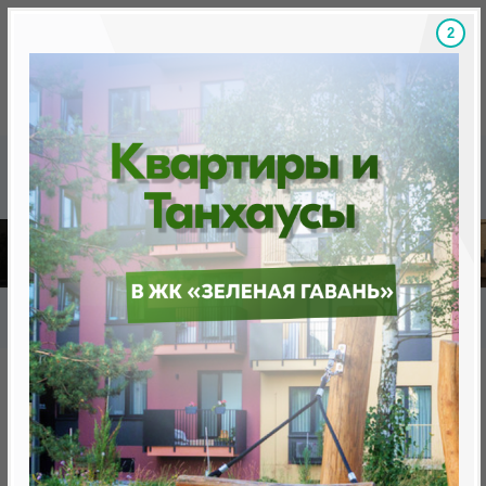
1
Скидки на новостройки, бонусы
Готовые новост
Главная
База новостроек Минска
«Минск Мир»
12.4 "Амстердам", квартал Западная Европа
12.4 "Амстердам", квартал
Западная Европа
нет в продаже