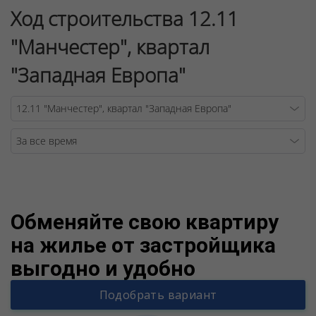
Ход строительства 12.11
"Манчестер", квартал
"Западная Европа"
Warning
/v
Обменяйте свою квартиру
на жилье от застройщика
выгодно и удобно
Подобрать вариант