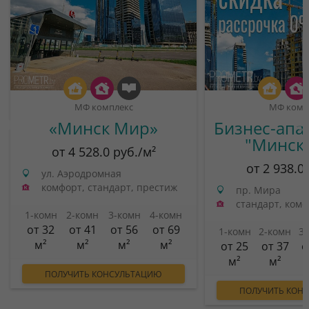
МФ комплекс
МФ комп
«Минск Мир»
Бизнес-апа
"Минск
от 4 528.0 руб./м²
от 2 938.0
ул. Аэродромная
комфорт, стандарт, престиж
пр. Мира
стандарт, ком
1-комн
2-комн
3-комн
4-комн
от 32
от 41
от 56
от 69
1-комн
2-комн
3
м²
м²
м²
м²
от 25
от 37
о
м²
м²
ПОЛУЧИТЬ КОНСУЛЬТАЦИЮ
ПОЛУЧИТЬ КОН