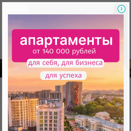
1
Скидки на новостройки, бонусы
Готовые новост
Главная
База новостроек Минска
«Минск Мир»
12.11 "Манчестер", квартал "Западная Европа"
12.11 "Манчестер", квартал
"Западная Европа"
нет в продаже