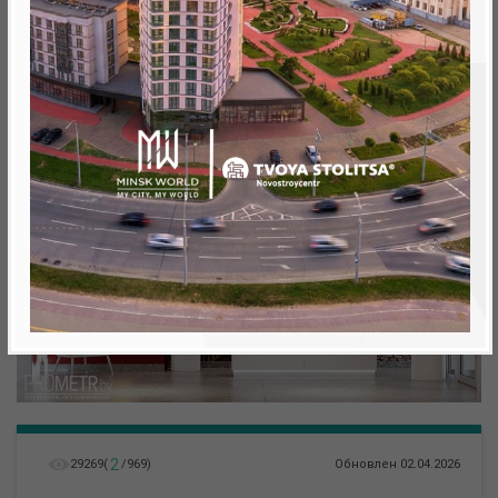
Минск, Октябрьский, ул. Жореса Алферова
метро «Ковальская Слобода», 566 м
2
29269
(
/
969
)
Обновлен 02.04.2026