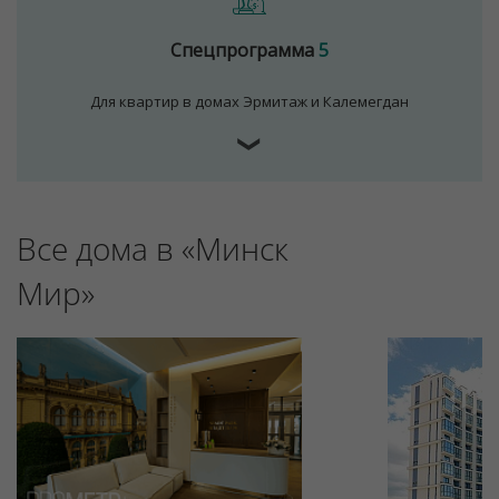
Спецпрограмма
5
Для квартир в домах Эрмитаж и Калемегдан
❯
Все дома в «Минск
Для обеспечения удобства пользователей сайта
используются cookies
Мир»
Принять
Отклонить