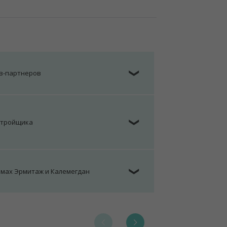
ов-партнеров
❯
стройщика
❯
омах Эрмитаж и Калемегдан
❯