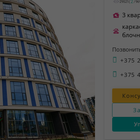
2
29521
(
/
96
3 ква
карка
блоч
Позвонит
+375 2
+375 4
Конс
З
У