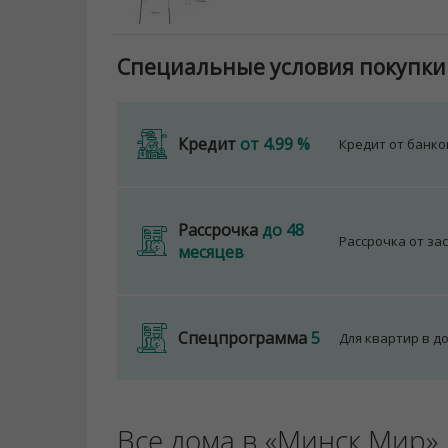
Специальные условия покупки
Кредит
от 4.99 %
Кредит от банк
Рассрочка
до 48
Рассрочка от за
месяцев
Спецпрограмма
5
Для квартир в д
Все дома в «Минск Мир»