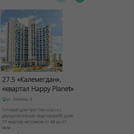
20.6 "Саль
"Мировые
27.5 «Калемегдан»,
«квартал Happy Planet»
ул. Аэродромн
Каждый покупат
ул. Левина, 3
«Сальса» станет
Готовый дом престиж-класса с
особенно, когда 
двухуровневыми квартирами!В доме
Подробнее о 
77 квартир метражом от 48 до 61
кв.м. ...