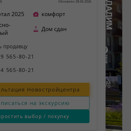
9
)
Обновлен 28.06.2026
ртал 2025
комфорт
сно-
Дом сдан
ный
ь продавцу
9 565-80-21
4 565-80-21
ультация Новостройцентра
аписаться на экскурсию
простить выбор / покупку