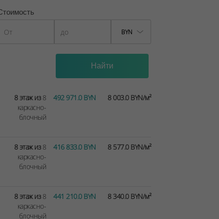
Стоимость
BYN
8 этаж из
8
492 971.0 BYN
8 003.0 BYN/м²
каркасно-
блочный
8 этаж из
8
416 833.0 BYN
8 577.0 BYN/м²
каркасно-
блочный
8 этаж из
8
441 210.0 BYN
8 340.0 BYN/м²
каркасно-
блочный