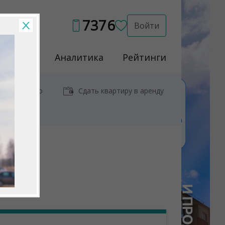
7376
Войти
Услуги
Аналитика
Рейтинги
иры у метро
Сдать квартиру в аренду