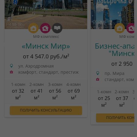
МФ комплекс
МФ комп
«Минск Мир»
Бизнес-апа
"Минск
от 4 547.0 руб./м²
от 2 950 
ул. Аэродромная
комфорт, стандарт, престиж
пр. Мира
стандарт, ком
1-комн
2-комн
3-комн
4-комн
от 32
от 41
от 56
от 69
1-комн
2-комн
3
м²
м²
м²
м²
от 25
от 37
о
м²
м²
ПОЛУЧИТЬ КОНСУЛЬТАЦИЮ
ПОЛУЧИТЬ КОН