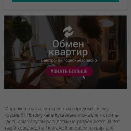
Марракеш называют красным городом.Почему
красный? Потому как в буквальном смысле – стоить
здесь дома другой расцветки не разрешается. И вот
такой красавец на 16 этажей вырастет в квартале