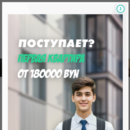
1
Скидки на новостройки, бонусы
Готовые новост
Главная
База новостроек Минска
«Минск Мир»
26.4 "Марракеш" квартал "Африка"
26.4 "Марракеш" квартал
"Африка"
от 0 BYN (0 USD)