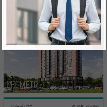
Минск, Октябрьский, Леонида Левина ул.
метро «Ковальская Слобода», 566 м
2
30257
(
/
969
)
Обновлен 28.07.2026