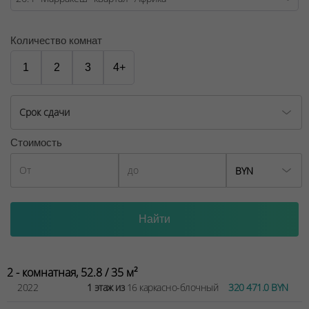
№02240/129 от 06.09.06г.
Договор на оказание риэлтерских услуг № 447/6, от
Количество комнат
04.09.2025
1
2
3
4+
Срок сдачи
Стоимость
BYN
2 - комнатная, 52.8 / 35 м²
2022
1 этаж из
16 каркасно-блочный
320 471.0 BYN