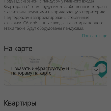
Подъезд сквозной (с пандусом у главного входа).
Квартира на 1 этаже будут иметь собственные террасы
с калитками, ведущими на прилегающую территорию.
Над террасами запроектированы стеклянные
козырьки. Обособленные входы в квартиры первого
этажа также будут оборудованы пандусами.
Показать еще
Предусмотрено дизайнерское лобби со стойкой
рецепции консьержа, местом отдыха для ожидающих
На карте
вас гостей. Фантазия дизайнеров вестибюля
«Монтевидео» погружает нас в атмосферу
тропических лесов. Она будет дополнена
экзотическими живыми растениями в кадках. Здесь
Показать инфраструктуру и
есть санитарная комната с пеленальным столиком для
панораму на карте
малышей.
ООО "Твоя столицаконсалт", УНП 190285638, лицензия
№02240/129 от 06.09.06г.
Договор на оказание риэлтерских услуг № 448/6, от
Квартиры
04.09.2025