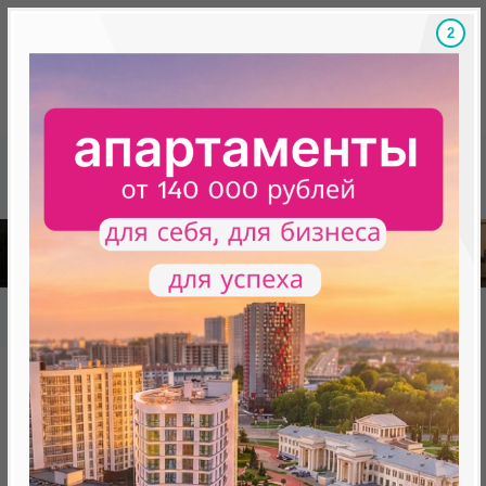
1
Скидки на новостройки, бонусы
Готовые новост
Главная
База новостроек Минска
«Минск Мир»
9.5 "Монтевидео", квартал "Южная Америка"
9.5 "Монтевидео", квартал
"Южная Америка"
от 0 BYN (0 USD)