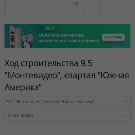
Ход строительства 9.5
"Монтевидео", квартал "Южная
Америка"
Warning
/v