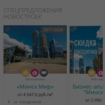
СПЕЦПРЕДЛОЖЕНИЯ
НОВОСТРОЕК
2017-2026
МФ комплекс
МФ комп
«Минск Мир»
Бизнес-апа
"Минск
от 4 547.0 руб./м²
от 2 950 
ул. Аэродромная