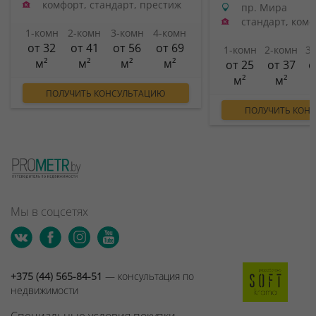
комфорт, стандарт, престиж
пр. Мира
стандарт, ком
1-комн
2-комн
3-комн
4-комн
от 32
от 41
от 56
от 69
1-комн
2-комн
3
м²
м²
м²
м²
от 25
от 37
о
м²
м²
ПОЛУЧИТЬ КОНСУЛЬТАЦИЮ
ПОЛУЧИТЬ КОН
Мы в соцсетях
+375 (44) 565-84-51
— консультация по
недвижимости
Специальные условия покупки