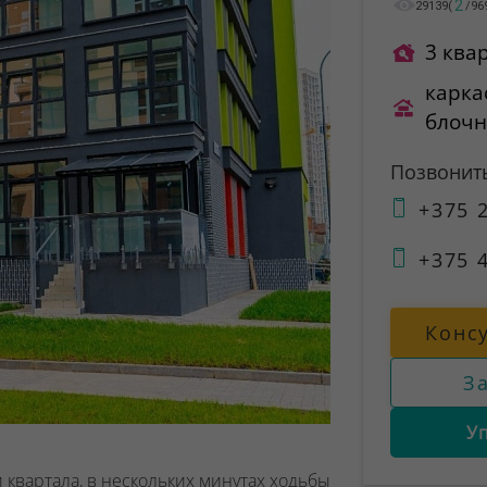
2
29139
(
/
96
3 ква
карка
блоч
Позвонит
+375 2
+375 4
Конс
З
У
 квартала, в нескольких минутах ходьбы