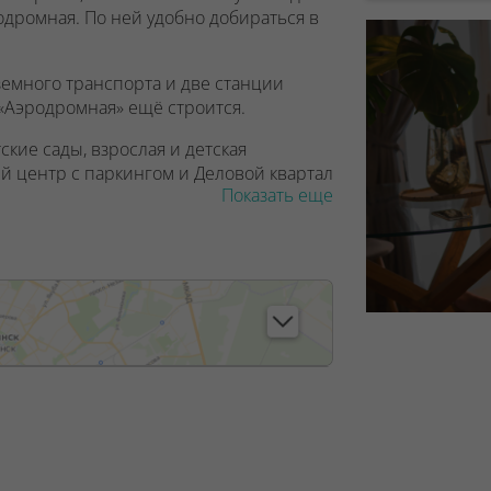
одромная. По ней удобно добираться в
земного транспорта и две станции
 «Аэродромная» ещё строится.
ские сады, взрослая и детская
й центр с паркингом и Деловой квартал
Показать еще
запроектирован шикарный парк с
адками, зонами отдыха и выгула
 этажей
. Площадь квартир – о
т 30 до 65
я выбирать между красотой и
на, свободные планировки,
орамный, а также дизайнерские лобби
итарной комнатой.
, лицензия №02240/129 от 06.09.06г.
7/6, от 04.09.2025