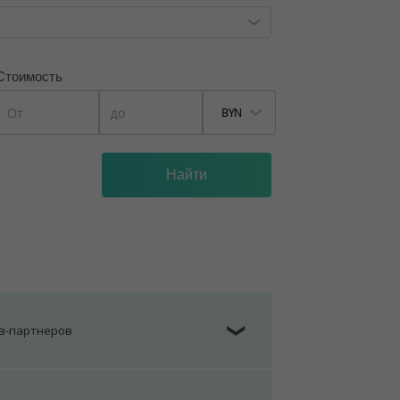
Стоимость
BYN
ов-партнеров
❯