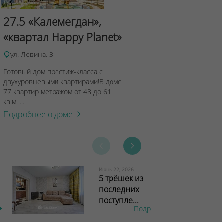
Сад Эрмит
27.5 «Калемегдан»,
ул.Лученка,4
«квартал Happy Planet»
Подробнее о 
ул. Левина, 3
Готовый дом престиж-класса с
двухуровневыми квартирами!В доме
77 квартир метражом от 48 до 61
кв.м. ...
Подробнее о доме
Июнь 22, 2026
5 трёшек из
последних
поступле...
Подробнее