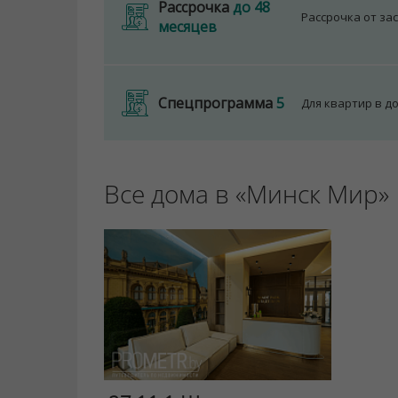
Рассрочка
до 48
Рассрочка от за
месяцев
Спецпрограмма
5
Для квартир в д
Все дома в «Минск Мир»