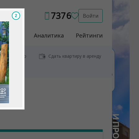
7376
Войти
Услуги
Аналитика
Рейтинги
иры у метро
Сдать квартиру в аренду