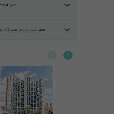
стройщика
❯
омах Эрмитаж и Калемегдан
❯