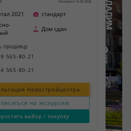
9
)
Обновлен 16.02.2026
ртал 2021
стандарт
сно-
Дом сдан
ный
ь продавцу
9 565-80-21
4 565-80-21
ультация Новостройцентра
аписаться на экскурсию
простить выбор / покупку