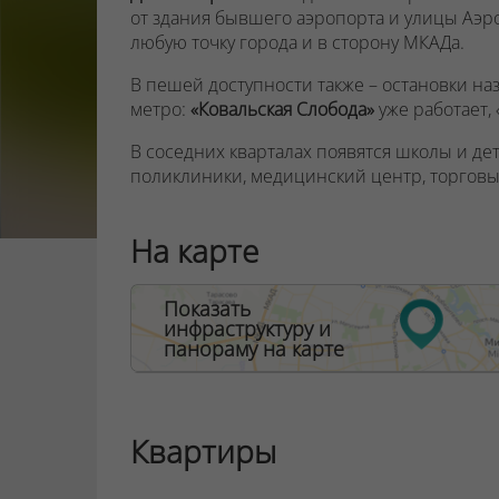
от здания бывшего аэропорта и улицы Аэр
любую точку города и в сторону МКАДа.
В пешей доступности также – остановки на
метро:
«Ковальская Слобода»
уже работает,
В соседних кварталах появятся школы и дет
поликлиники, медицинский центр, торговы
МФЦ. Через дорогу от квартала «Африка» 
фонтанами, игровыми и спортивными площ
На карте
домашних животных.
Новостройка «Найроби» возвышается на 18
Показать
м²,
высота потолков
– 2,7 м.
Вам не придётс
инфраструктуру и
комфортом. Здесь есть всё! Панорамные ок
панораму на карте
комфортные лифты, один из которых – пан
со стойкой консьержа, зоной отдыха и сан
ООО "Твоя столицаконсалт", УНП 190285638
Квартиры
Договор на оказание риэлтерских услуг № 44