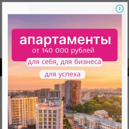
1
Скидки на новостройки, бонусы
Готовые новост
Главная
База новостроек Минска
«Минск Мир»
26.4 "Марракеш" квартал "Африка"
26.4 "Марракеш" квартал
"Африка"
от 0 BYN (0 USD)