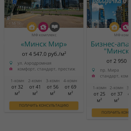
МФ комплекс
МФ комп
«Минск Мир»
Бизнес-апа
"Минск
от 4 547.0 руб./м²
от 2 950 
ул. Аэродромная
комфорт, стандарт, престиж
пр. Мира
стандарт, ком
1-комн
2-комн
3-комн
4-комн
от 32
от 41
от 56
от 69
1-комн
2-комн
3
м²
м²
м²
м²
от 25
от 37
о
м²
м²
ПОЛУЧИТЬ КОНСУЛЬТАЦИЮ
ПОЛУЧИТЬ КОН