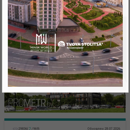
Минск, Октябрьский, Леонида Левина ул.
метро «Ковальская Слобода», 566 м
2
29836
(
/
969
)
Обновлен 28.07.2026