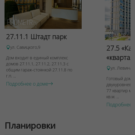
27.11.1 Штадт парк
27.5 «Ка
ул. Савицкого,9
«квартал
Дом входит в единый комплекс
Для обеспечения удобства пользователей сайта
домов 27.11.1, 27.11.2, 27.11.3 с
ул. Левина, 
используются cookies
общим гараж-стоянкой 27.11.8 по
г.п. ...
Принять
Готовый дом п
Подробнее о доме
двухуровневы
Отклонить
77 квартир ме
кв.м. ...
Подробнее 
Планировки