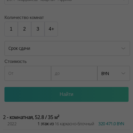
№02240/129 от 06.09.06г.
Договор на оказание риэлтерских услуг № 447/6, от
Количество комнат
04.09.2025
1
2
3
4+
Срок сдачи
Стоимость
BYN
2 - комнатная, 52.8 / 35 м²
2022
1 этаж из
16 каркасно-блочный
320 471.0 BYN