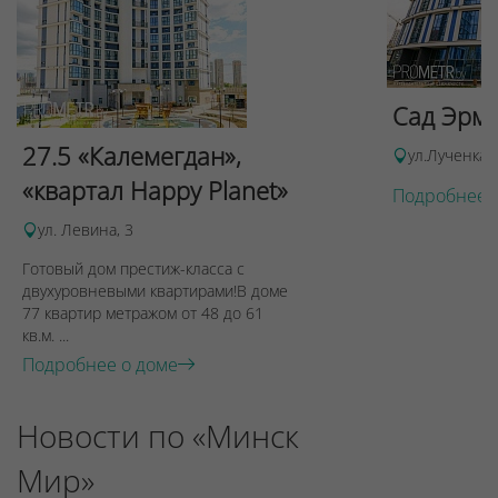
Сад Эрми
27.5 «Калемегдан»,
ул.Лученка,
«квартал Happy Planet»
Подробнее 
ул. Левина, 3
Готовый дом престиж-класса с
двухуровневыми квартирами!В доме
77 квартир метражом от 48 до 61
кв.м. ...
Подробнее о доме
Новости по «Минск
Мир»