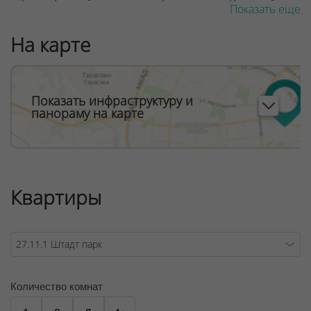
м2 в свободной планировке без отделки. В каждой
Показать еще
квартире от 1 до 5 окон от потолка до пола,
панорамное остекление. Балконы со стеклянным
На карте
ограждением. Высота потолков 2,72 м, последний этаж
– 3,02 мНа 1 этаже каждой секции: лобби жилого дома,
встроенные коммерческие помещения
общественного назначения.
Показать инфраструктуру и
панораму на карте
ООО "Твоя столицаконсалт", УНП 190285638, лицензия
№02240/129 от 06.09.06г.
Договор на оказание риэлтерских услуг № 451/6, от
04.09.2025
Квартиры
Количество комнат