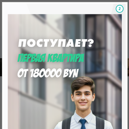
1
Скидки на новостройки, бонусы
Готовые новост
Главная
База новостроек Минска
«Минск Мир»
27.11.1 Штадт парк
27.11.1 Штадт парк
от 249 515.0 BYN (85 263 USD)
Минск, Октябрьский, ул. Савицкого,9