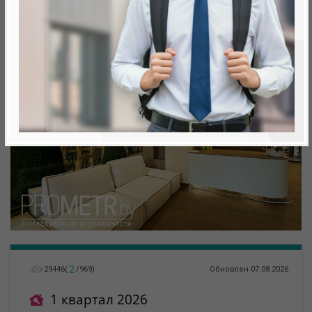
метро «Ковальская Слобода», 566 м
2
29446
(
/
969
)
Обновлен 07.08.2026
1 квартал 2026