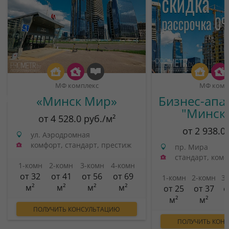
МФ комплекс
МФ комп
«Минск Мир»
Бизнес-апа
"Минск
от 4 528.0 руб./м²
от 2 938.0
ул. Аэродромная
комфорт, стандарт, престиж
пр. Мира
стандарт, ком
1-комн
2-комн
3-комн
4-комн
от 32
от 41
от 56
от 69
1-комн
2-комн
3
м²
м²
м²
м²
от 25
от 37
о
м²
м²
ПОЛУЧИТЬ КОНСУЛЬТАЦИЮ
ПОЛУЧИТЬ КОН