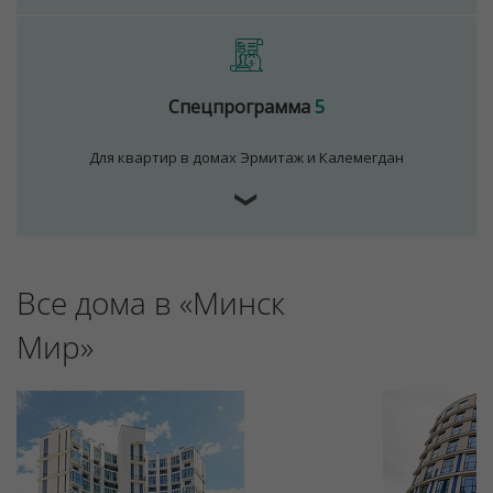
Спецпрограмма
5
Для квартир в домах Эрмитаж и Калемегдан
❯
Для обеспечения удобства пользователей сайта
используются cookies
Все дома в «Минск
Принять
Мир»
Отклонить