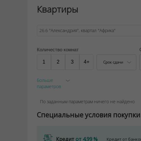
обслуживания.
Квартиры
ООО "Твоя столицаконсалт", УНП 190285638
Договор на оказание риэлтерских услуг № 44
Количество комнат
1
2
3
4+
Срок сдачи
Больше
параметров
По заданным параметрам ничего не найдено
Специальные условия покупки
Кредит
от 4.99 %
Кредит от банк