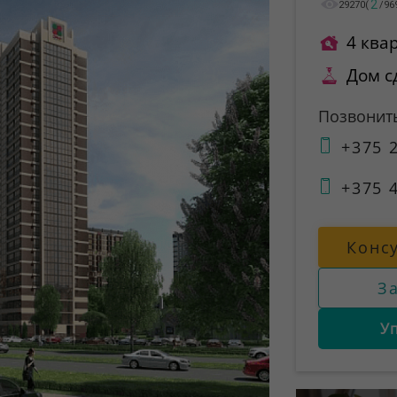
2
29270
(
/
96
4 ква
Дом с
Позвонит
+375 2
+375 4
Конс
З
У