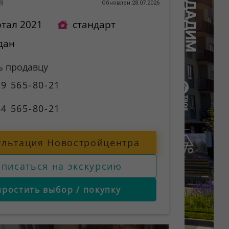
9
)
Обновлен 28.07.2026
ртал 2021
стандарт
дан
ь продавцу
9 565-80-21
4 565-80-21
ультация Новостройцентра
аписаться на экскурсию
простить выбор / покупку