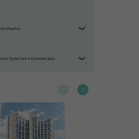
стройщика
❯
омах Эрмитаж и Калемегдан
❯