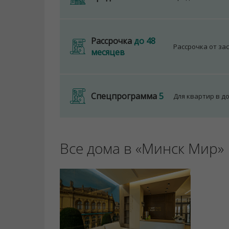
Рассрочка
до 48
Рассрочка от за
месяцев
Спецпрограмма
5
Для квартир в д
Все дома в «Минск Мир»