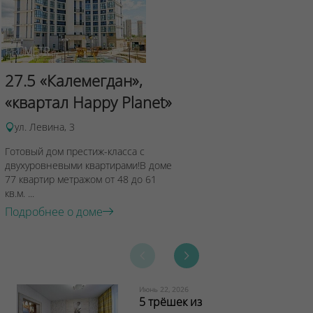
Сад Эрмит
27.5 «Калемегдан»,
ул.Лученка,4
«квартал Happy Planet»
Подробнее о 
ул. Левина, 3
Готовый дом престиж-класса с
двухуровневыми квартирами!В доме
77 квартир метражом от 48 до 61
кв.м. ...
Подробнее о доме
Июнь 22, 2026
5 трёшек из