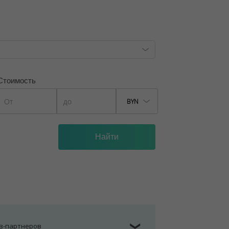
, лицензия №02240/129 от 06.09.06г.
7/6, от 04.09.2025
Стоимость
BYN
ов-партнеров
❯