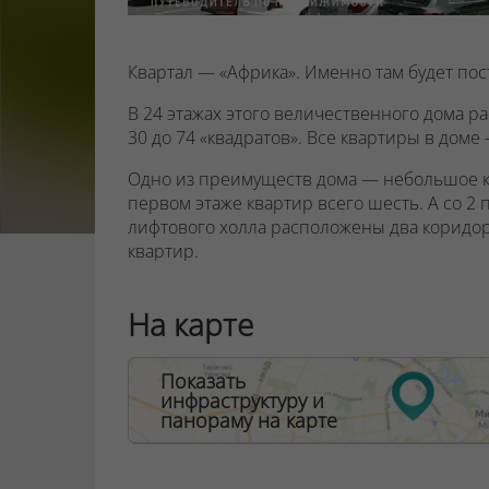
Квартал — «Африка». Именно там будет пос
В 24 этажах этого величественного дома р
30 до 74 «квадратов». Все квартиры в дом
Одно из преимуществ дома — небольшое кол
первом этаже квартир всего шесть. А со 2 
лифтового холла расположены два коридора
квартир.
В доме «Александрия» вы каждый день буде
На карте
лобби, украшенное видами египетского го
вестибюле предусмотрены стойка рецепции
курьера и санитарная комната с пеленальн
Показать
домашних животных.
инфраструктуру и
панораму на карте
В квартале «Африка» будет свой детский са
дворе дома расположатся детские и спорт
отдыха. В квартале и рядом с ним будут на