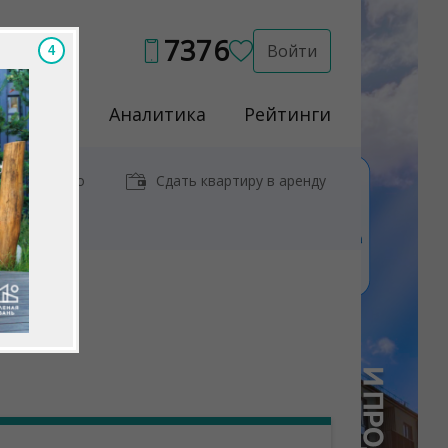
7376
Войти
2
Услуги
Аналитика
Рейтинги
иры у метро
Сдать квартиру в аренду