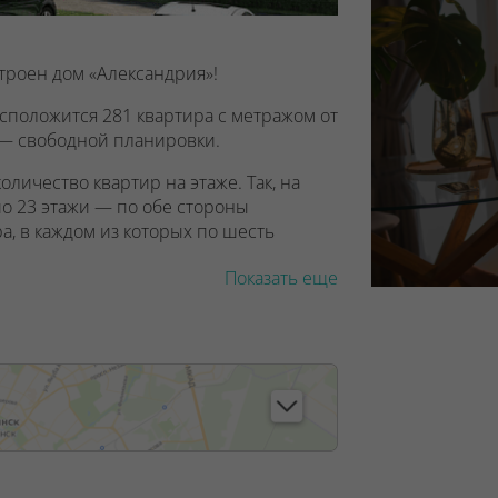
троен дом «Александрия»!
асположится 281 квартира с метражом от
е — свободной планировки.
ичество квартир на этаже. Так, на
по 23 этажи — по обе стороны
, в каждом из которых по шесть
Показать еще
те заходить в светлое дизайнерское
рода с древней историей. В просторном
 для консьержа, а также зона встречи
ым столиком и местом для мытья лап
д на 230 мест с бассейном. Прямо во
ивные площадки, а также площадки для
ходиться объекты культурно-бытового