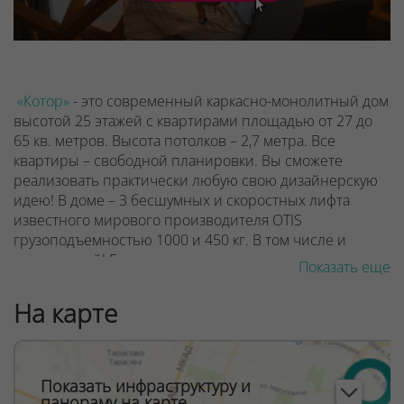
«Котор»
- это современный каркасно-монолитный дом
высотой 25 этажей с квартирами площадью от 27 до
65 кв. метров. Высота потолков – 2,7 метра.
Все
квартиры – свободной планировки. Вы сможете
реализовать практически любую свою дизайнерскую
идею!
В доме – 3 бесшумных и скоростных лифта
известного мирового производителя OTIS
грузоподъемностью 1000 и 450 кг. В том числе и
панорамный!
Большие окна от потолка до пола,
Показать еще
остекленные лоджии и балконы. Солнца и света в
квартирах будет много! Кстати, для безопасности и
На карте
удобства жильцов нижняя часть окна высотой 1,1
метра от пола будет глухой с заполнением
триплексом. Ограждения нижних частей лоджий –
металлические со вставками из листов
Показать инфраструктуру и
перфорированного металла.
Дизайнерское
панораму на карте