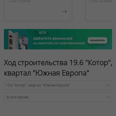
c 22.11.2023
c 07.12.2023
Ход строительства 19.6 "Котор",
квартал "Южная Европа"
Warning
/v