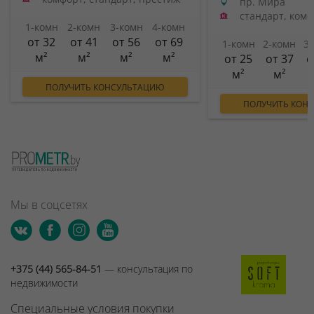
пр. Мира
стандарт, ком
1-комн
2-комн
3-комн
4-комн
от 32
от 41
от 56
от 69
1-комн
2-комн
3
м²
м²
м²
м²
от 25
от 37
о
м²
м²
ПОЛУЧИТЬ КОНСУЛЬТАЦИЮ
ПОЛУЧИТЬ КОН
Мы в соцсетях
+375 (44) 565-84-51
— консультация по
недвижимости
Специальные условия покупки