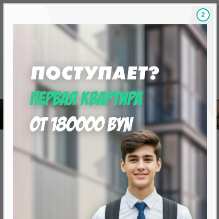
1
Скидки на новостройки, бонусы
Готовые новост
Главная
База новостроек Минска
«Минск Мир»
19.6 "Котор", квартал "Южная Европа"
19.6 "Котор", квартал "Южная
Европа"
нет в продаже