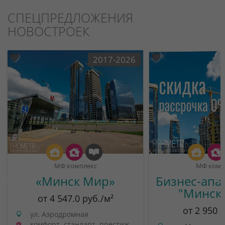
СПЕЦПРЕДЛОЖЕНИЯ
НОВОСТРОЕК
2017-2026
МФ комплекс
МФ комп
«Минск Мир»
Бизнес-апа
"Минск
от 4 547.0 руб./м²
от 2 950 
ул. Аэродромная
комфорт, стандарт, престиж