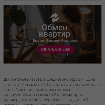
Дом Анталья в квартале Средиземноморский. Одна
секция в 14 этажей по 10 квартир на этаже, начиная со
2-ого.
Из лестнично-лифтового холла
запроектированы выходы в 2 межквартирных
коридора, в каждый из коридоров выходит по 5
квартир.
Фишки: на 2 этаже
6 квартир – с