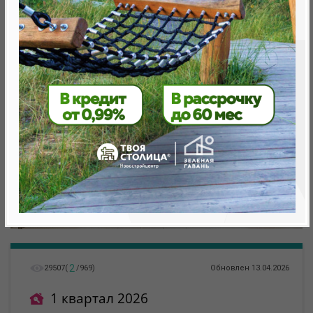
Минск, Октябрьский, ул. Жореса Алферова
метро «Ковальская Слобода», 566 м
2
29507
(
/
969
)
Обновлен 13.04.2026
1 квартал 2026