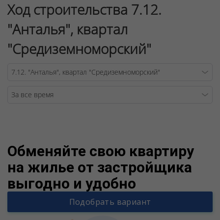
Ход строительства 7.12.
"Анталья", квартал
"Средиземноморский"
Warning
/v
Обменяйте свою квартиру
на жилье от застройщика
выгодно и удобно
Подобрать вариант