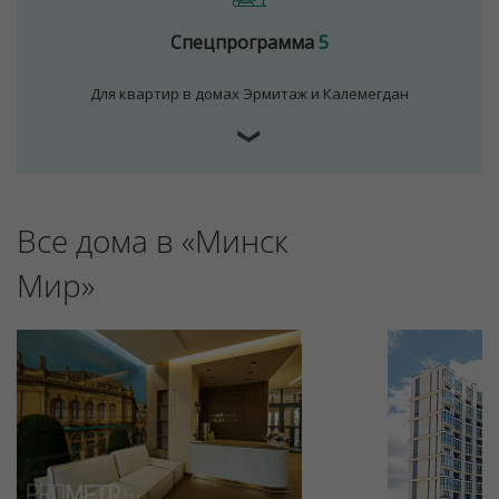
Спецпрограмма
5
Для квартир в домах Эрмитаж и Калемегдан
❯
Все дома в «Минск
Для обеспечения удобства пользователей сайта
используются cookies
Мир»
Принять
Отклонить