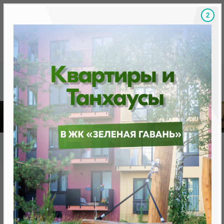
1
Скидки на новостройки, бонусы
Готовые новост
Главная
База новостроек Минска
«Минск Мир»
7.12. "Анталья", квартал "Средиземноморский"
7.12. "Анталья", квартал
"Средиземноморский"
нет в продаже