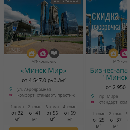
МФ комплекс
МФ комп
«Минск Мир»
Бизнес-апа
"Минск
от 4 547.0 руб./м²
от 2 950 
ул. Аэродромная
комфорт, стандарт, престиж
пр. Мира
стандарт, ком
1-комн
2-комн
3-комн
4-комн
от 32
от 41
от 56
от 69
1-комн
2-комн
3
м²
м²
м²
м²
от 25
от 37
о
м²
м²