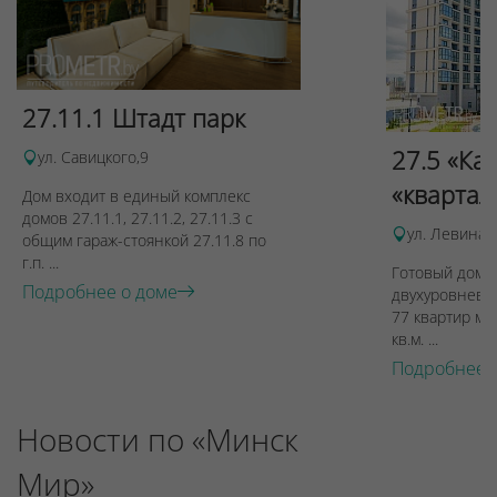
27.11.1 Штадт парк
27.5 «Ка
ул. Савицкого,9
«квартал
Дом входит в единый комплекс
домов 27.11.1, 27.11.2, 27.11.3 с
ул. Левина, 
общим гараж-стоянкой 27.11.8 по
г.п. ...
Готовый дом п
Подробнее о доме
двухуровневы
77 квартир ме
кв.м. ...
Подробнее 
Новости по «Минск
Мир»