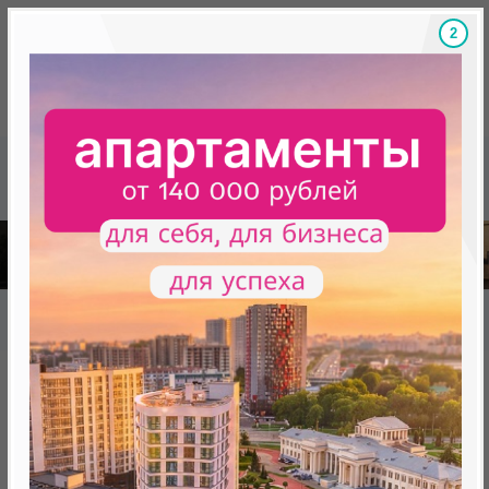
1
Скидки на новостройки, бонусы
Готовые новост
Главная
База новостроек Минска
«Минск Мир»
27.2 "Центральный Парк", квартал "Счастливая планета"
27.2 "Центральный Парк",
квартал "Счастливая планета"
нет в продаже