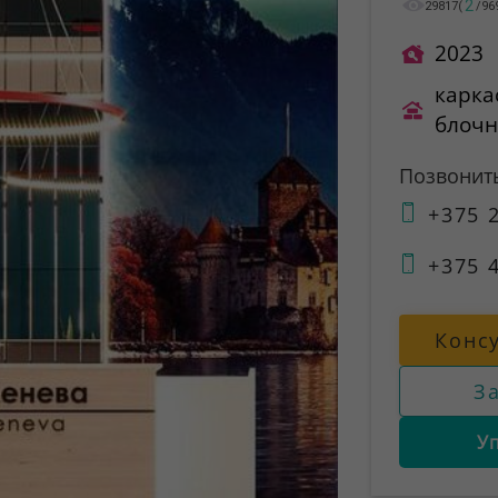
2
29817
(
/
96
2023
карка
блоч
Позвонит
+375 2
+375 4
Конс
З
У