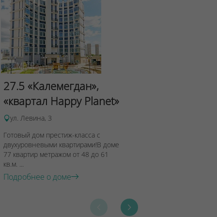
Сад Эрмит
27.5 «Калемегдан»,
ул.Лученка,4
«квартал Happy Planet»
Подробнее о 
ул. Левина, 3
Готовый дом престиж-класса с
двухуровневыми квартирами!В доме
77 квартир метражом от 48 до 61
кв.м. ...
Подробнее о доме