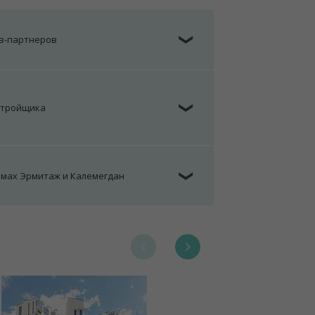
ов-партнеров
❯
стройщика
❯
омах Эрмитаж и Калемегдан
❯