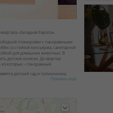
 квартала «Западная Европа».
 свободной планировки с панорамными
обби со стойкой консьержа, санитарной
мойкой для домашних животных. В
ть детские коляски. До квартир
н из которых – панорамный.
явятся детский сад и поликлиника,
Показать еще
гровые площадки. Дом Женева
ящейся станции метро Аэродромная и
all.
, лицензия №02240/129 от 06.09.06г.