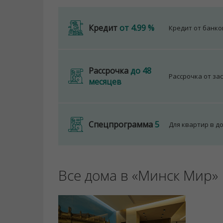
Кредит
от 4.99 %
Кредит от банк
Рассрочка
до 48
Рассрочка от за
месяцев
Спецпрограмма
5
Для квартир в д
Все дома в «Минск Мир»