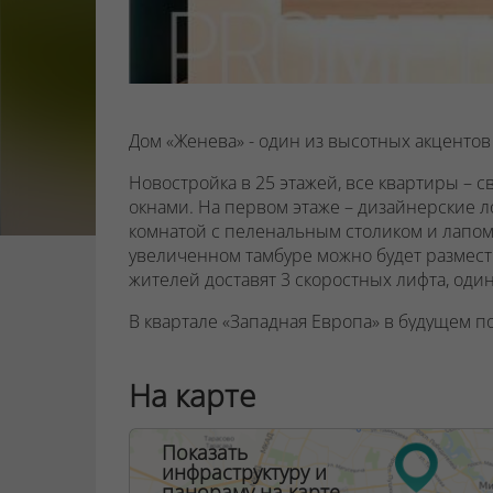
Дом «Женева» - один из высотных акцентов
Новостройка в 25 этажей, все квартиры –
окнами. На первом этаже – дизайнерские л
комнатой с пеленальным столиком и лапо
увеличенном тамбуре можно будет размести
жителей доставят 3 скоростных лифта, оди
В квартале «Западная Европа» в будущем по
запроектированы спортивные и десткие и
находится в шаговой доступности от стро
На карте
торгово-развлекательного комплекса Avia m
Показать
инфраструктуру и
ООО "Твоя столицаконсалт", УНП 190285638
панораму на карте