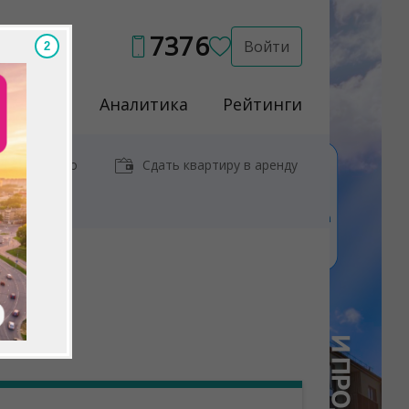
7376
Войти
Услуги
Аналитика
Рейтинги
иры у метро
Сдать квартиру в аренду