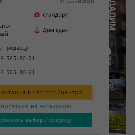
9
)
Обновлен 05.05.2026
стандарт
сно-
Дом сдан
ный
ь продавцу
9 565-80-21
4 565-80-21
ультация Новостройцентра
аписаться на экскурсию
простить выбор / покупку