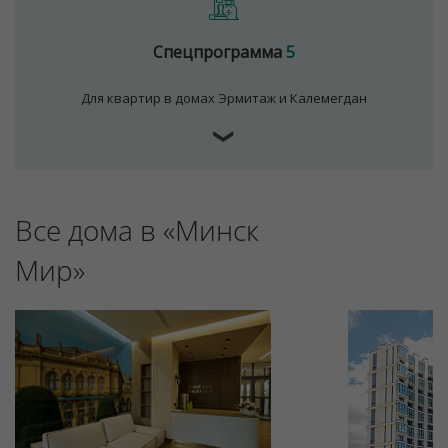
Спецпрограмма
5
Для квартир в домах Эрмитаж и Калемегдан
❯
Все дома в «Минск
Для обеспечения удобства пользователей сайта
используются cookies
Мир»
Принять
Отклонить