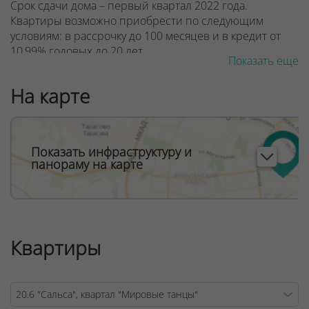
Срок сдачи дома – первый квартал 2022 года.
Квартиры возможно приобрести по следующим
условиям:
в рассрочку до 100 месяцев и в кредит от
10,99% годовых до 20 лет
Показать еще
Дом «Сальса» находится в восточной части квартала
На карте
«Мировые танцы». Такое расположение можно
назвать идеальным: отсюда через улицу Аэродромную
удобно и быстро добираться до центра города, но при
этом дом находится в некотором отдалении от
Показать инфраструктуру и
основных магистралей и шум дороги не будет мешать
панораму на карте
жильцам.
Окна выходят на жилую застройку, а также территорию
внутреннего двора и две школы, которые находятся в
самом центре квартала. Тут же запроектированы
игровые и спортивные площадки, зеленые зоны для
Квартиры
отдыха и прогулок с домашними животными. Уже
сейчас инфраструктура квартала готова практически
полностью!