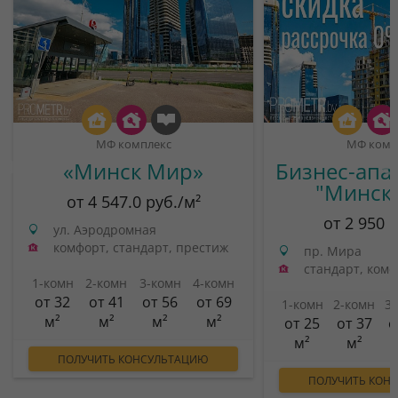
МФ комплекс
МФ комп
«Минск Мир»
Бизнес-апа
"Минск
от 4 547.0 руб./м²
от 2 950 
ул. Аэродромная
комфорт, стандарт, престиж
пр. Мира
стандарт, ком
1-комн
2-комн
3-комн
4-комн
от 32
от 41
от 56
от 69
1-комн
2-комн
3
м²
м²
м²
м²
от 25
от 37
о
м²
м²
ПОЛУЧИТЬ КОНСУЛЬТАЦИЮ
ПОЛУЧИТЬ КОН