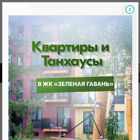
1
Скидки на новостройки, бонусы
Готовые новост
Главная
База новостроек Минска
«Минск Мир»
20.6 "Сальса", квартал "Мировые танцы"
20.6 "Сальса", квартал
"Мировые танцы"
нет в продаже